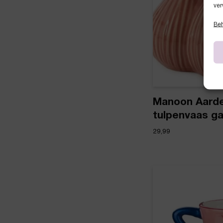
ver
Beh
Manoon Aard
tulpenvaas gar
29,99