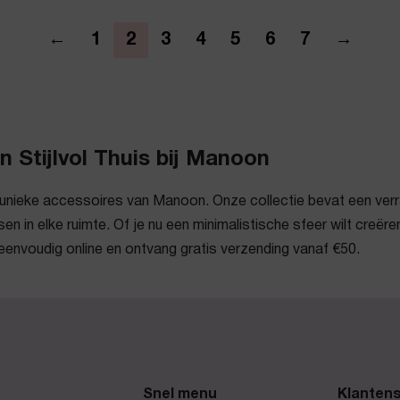
←
1
2
3
4
5
6
7
→
n Stijlvol Thuis bij Manoon
de unieke accessoires van Manoon. Onze collectie bevat een verr
sen in elke ruimte. Of je nu een minimalistische sfeer wilt creër
eenvoudig online en ontvang gratis verzending vanaf €50.
Snel menu
Klantens