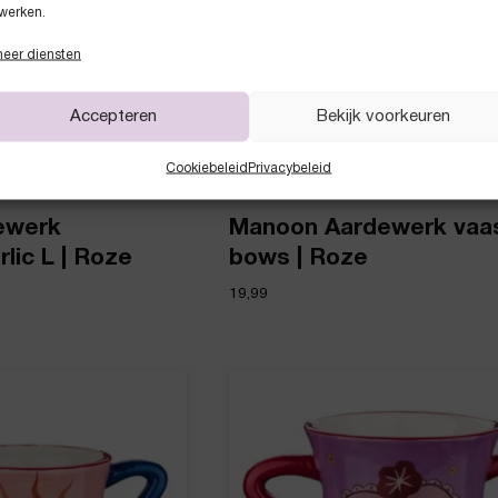
werken.
eer diensten
Accepteren
Bekijk voorkeuren
Cookiebeleid
Privacybeleid
ewerk
Manoon Aardewerk vaa
lic L | Roze
bows | Roze
19,99