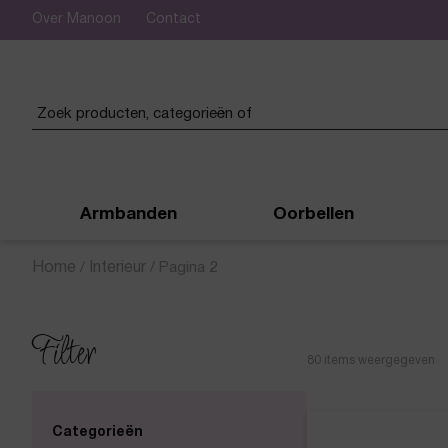
Over Manoon
Contact
 verzending vanaf € 50,-
Armbanden
Oorbellen
Home
/
Interieur
/
Pagina 2
Filter
80
items weergegeven
Categorieën