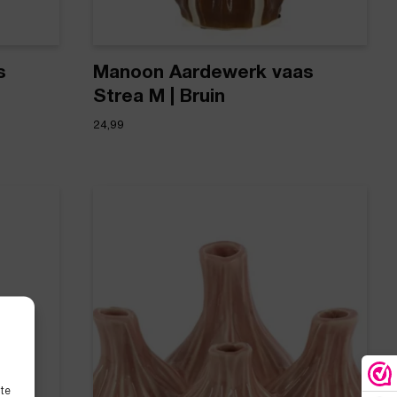
s
Manoon Aardewerk vaas
Strea M | Bruin
24,99
ite