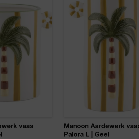
ewerk vaas
Manoon Aardewerk vaa
l
Palora L | Geel