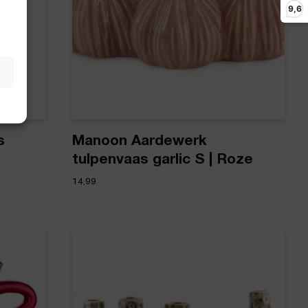
9,6
s
Manoon Aardewerk
tulpenvaas garlic S | Roze
14,99