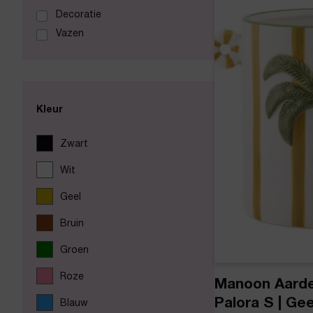
Decoratie
Vazen
Kleur
Zwart
Wit
Geel
Bruin
Groen
Roze
Manoon Aard
Palora S | Gee
Blauw