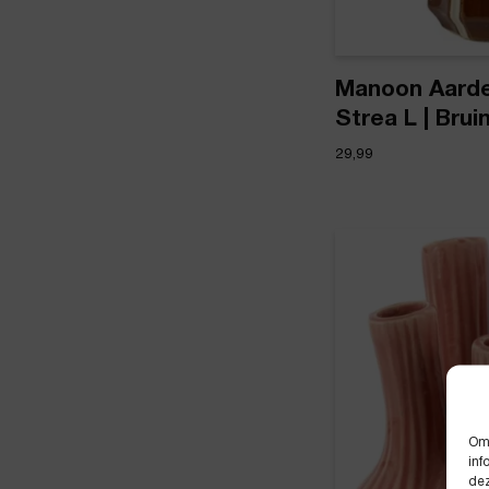
Manoon Aard
Strea L | Brui
29,99
Om 
inf
dez