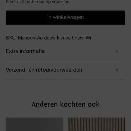
Slechts 2 resterend op voorraad
In winkelwagen
SKU: Manoon-Aardewerk vaas bows-Wit
Extra informatie
Kleur
Verzend- en retourvoorwaarden
Wit
Samen met PostNL zorgen wij ervoor dat je pakket
Merk
wordt geleverd op het door jou gekozen
Manoon
Anderen kochten ook
afleveradres. Voor geplaatste bestellingen geldt bij
Artikelnummer
ons: op werkdagen vóór 16:00 uur besteld,
dezelfde dag nog verstuurd.
Aardewerk vaas bows