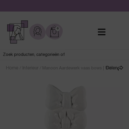
De leukste sieraden online en in de winkel
0
Home
/
Interieur
/
Manoon Aardewerk vaas bows | Wit
Delen