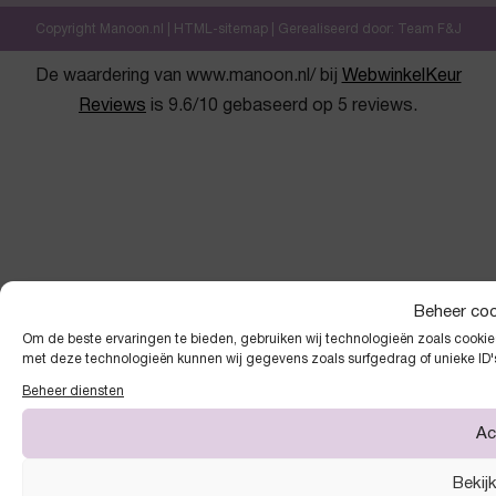
Copyright Manoon.nl |
HTML-sitemap
| Gerealiseerd door:
Team F&J
De waardering van www.manoon.nl/ bij
WebwinkelKeur
Reviews
is 9.6/10 gebaseerd op 5 reviews.
Beheer co
Om de beste ervaringen te bieden, gebruiken wij technologieën zoals cookies
met deze technologieën kunnen wij gegevens zoals surfgedrag of unieke ID'
Beheer diensten
Ac
Bekij