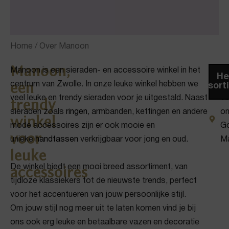
Home
/ Over Manoon
Manoon,
Manoon is een sieraden- en accessoire winkel in het
Sa
He
centrum van Zwolle. In onze leuke winkel hebben we
18
een
assort
veel leuke en trendy sieraden voor je uitgestald. Naast
Vi
trendy
sieraden zoals
ringen
, armbanden, kettingen en andere
on
winkel
mode accessoires zijn er ook mooie en
G
voor
unieke
handtassen
verkrijgbaar voor jong en oud.
M
leuke
De winkel biedt een mooi breed assortiment, van
accessoires
tijdloze klassiekers tot de nieuwste trends, perfect
voor het accentueren van jouw persoonlijke stijl.
Om jouw stijl nog meer uit te laten komen vind je bij
ons ook erg leuke en betaalbare vazen en decoratie