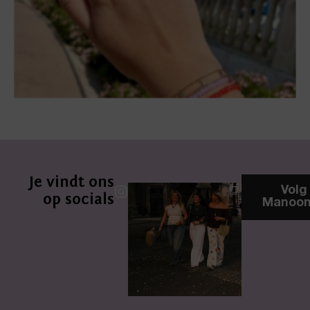
Je vindt ons
Volg
op socials
Manoon