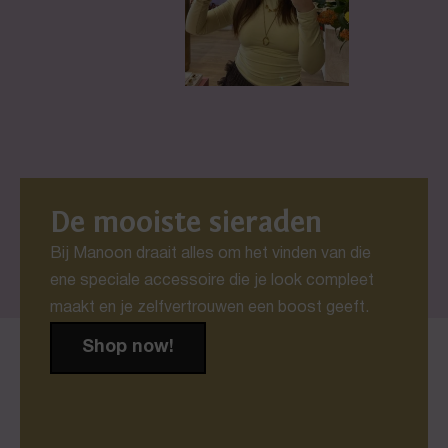
De mooiste sieraden
Bij Manoon draait alles om het vinden van die
ene speciale accessoire die je look compleet
maakt en je zelfvertrouwen een boost geeft.
Shop now!