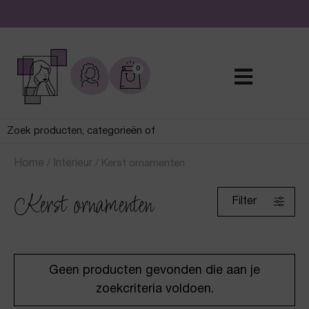
De leukste sieraden online en in de winkel
0
Home
/
Interieur
/
Kerst ornamenten
Kerst ornamenten
Filter
Geen producten gevonden die aan je
zoekcriteria voldoen.