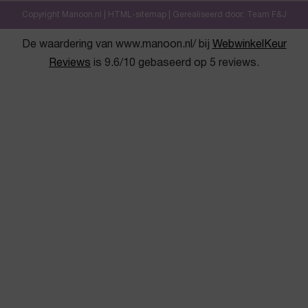
Copyright Manoon.nl |
HTML-sitemap
| Gerealiseerd door:
Team F&J
De waardering van www.manoon.nl/ bij
WebwinkelKeur
Reviews
is 9.6/10 gebaseerd op 5 reviews.