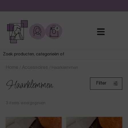
De leukste sieraden online en in de winkel
0
Home
/
Accessoires
/
Haarklemmen
Haarklemmen
Filter
3
items weergegeven