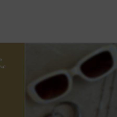
e
wen