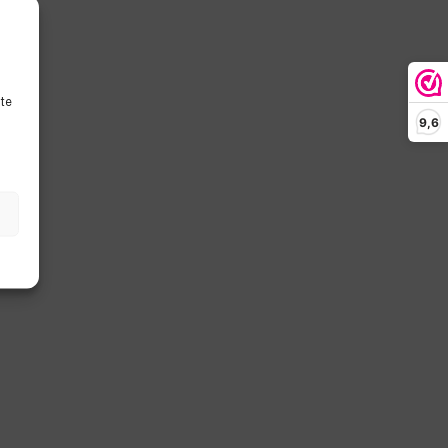
ite
9,6