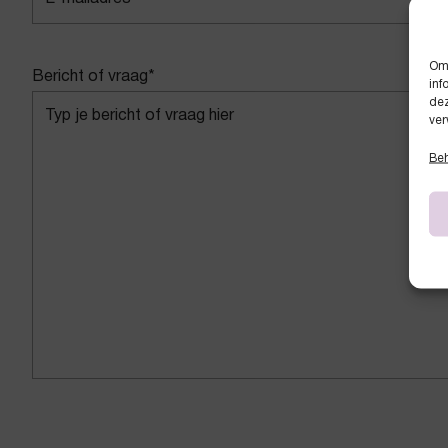
Om 
Bericht of vraag
*
inf
dez
ver
Beh
CAPTCHA