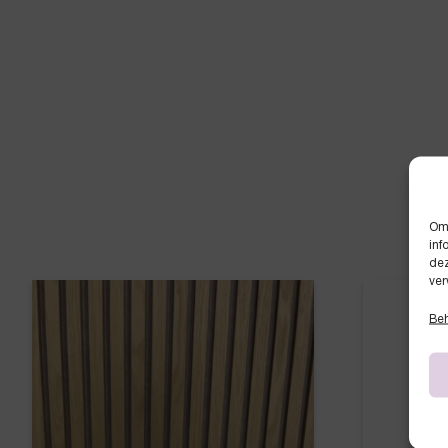
Om 
inf
dez
ver
Beh