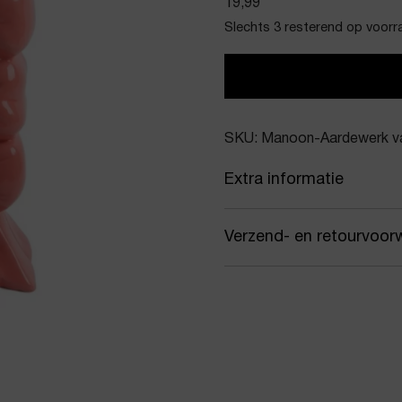
19,99
Slechts 3 resterend op voorr
SKU: Manoon-Aardewerk 
Extra informatie
Kleur
Roz
Verzend- en retourvoor
Merk
Man
Samen met PostNL zorgen
Artikelnummer
Aar
jou gekozen afleveradres.
werkdagen vóór 16:00 uur
Product stijl
Vaz