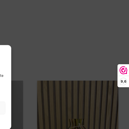
ite
9,6