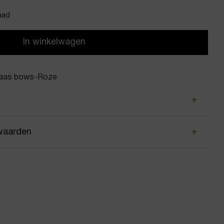
aad
In winkelwagen
vaas bows-Roze
e
waarden
oon
 wij ervoor dat je pakket wordt geleverd op het door
dewerk vaas bows
 Voor geplaatste bestellingen geldt bij ons: op
 besteld, dezelfde dag nog verstuurd.
en