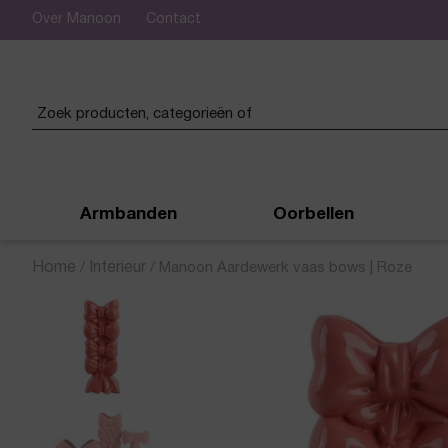
Over Manoon
Contact
 verzending vanaf € 50,-
Armbanden
Oorbellen
Home
/
Interieur
/
Manoon Aardewerk vaas bows | Roze