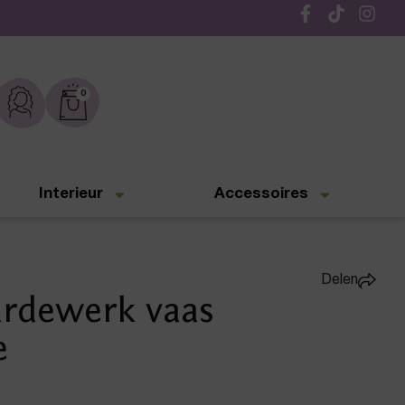
Gratis verzending vanaf € 50,-
0
Interieur
Accessoires
Delen
rdewerk vaas
e