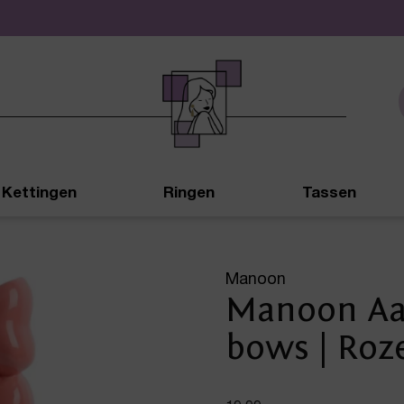
De leukste sieraden online en in de winkel
Kettingen
Ringen
Tassen
Manoon
Manoon Aa
bows | Roz