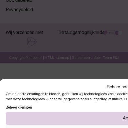
Cookiebeleid
Privacybeleid
Wij verzenden met
Betalingsmogelijkheden
Copyright Manoon.nl |
HTML-sitemap
| Gerealiseerd door:
Team F&J
Beheer co
Om de beste ervaringen te bieden, gebruiken wij technologieën zoals cookies
met deze technologieën kunnen wij gegevens zoals surfgedrag of unieke ID'
Beheer diensten
Ac