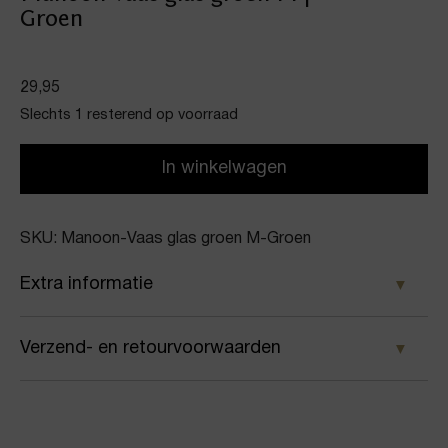
Groen
29,95
Slechts 1 resterend op voorraad
In winkelwagen
SKU: Manoon-Vaas glas groen M-Groen
Extra informatie
Kleur
Verzend- en retourvoorwaarden
Groen
Samen met PostNL zorgen wij ervoor dat je pakket
Merk
wordt geleverd op het door jou gekozen
Manoon