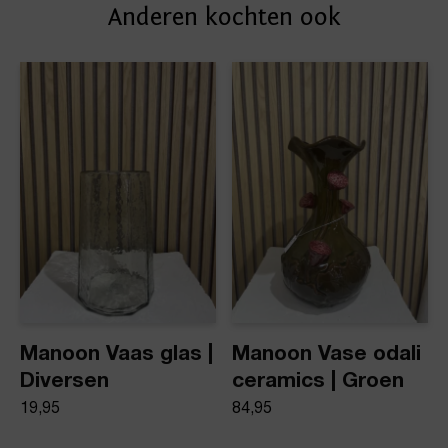
Anderen kochten ook
afleveradres. Voor geplaatste bestellingen geldt bij
Artikelnummer
ons: op werkdagen vóór 16:00 uur besteld,
dezelfde dag nog verstuurd.
Vaas glas groen M
Product stijl
Vazen
Manoon Vaas glas |
Manoon Vase odali
Diversen
ceramics | Groen
19,95
84,95