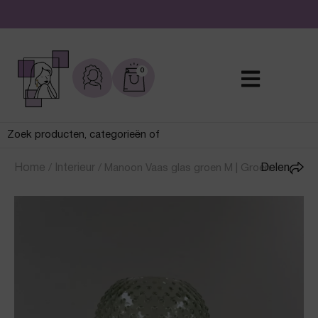
De leukste sieraden online en in de winkel
0
Home
/
Interieur
/
Manoon Vaas glas groen M | Groen
Delen