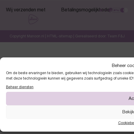
Wij verzenden met
Betalingsmogelijkheden
Copyright Manoon.nl |
HTML-sitemap
| Gerealiseerd door:
Team F&J
Beheer co
Om de beste ervaringen te bieden, gebruiken wij technologieën zoals cookies
met deze technologieën kunnen wij gegevens zoals surfgedrag of unieke ID'
Beheer diensten
Ac
Bekij
Cookiebe