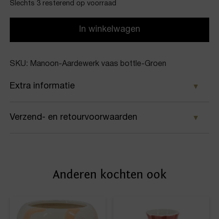
Slechts 3 resterend op voorraad
In winkelwagen
SKU: Manoon-Aardewerk vaas bottle-Groen
Extra informatie
Kleur
Verzend- en retourvoorwaarden
Groen
Samen met PostNL zorgen wij ervoor dat je pakket
Merk
wordt geleverd op het door jou gekozen
Manoon
Anderen kochten ook
afleveradres. Voor geplaatste bestellingen geldt bij
Artikelnummer
ons: op werkdagen vóór 16:00 uur besteld,
dezelfde dag nog verstuurd.
Aardewerk vaas bottle