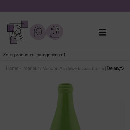
De leukste sieraden online en in de winkel
0
Home
/
Interieur
/
Manoon Aardewerk vaas bottle | Groen
Delen