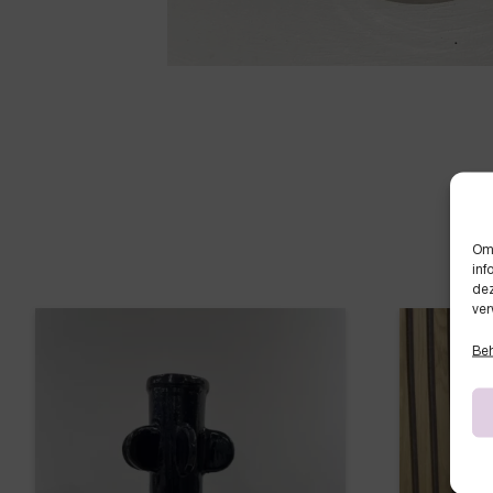
Om 
inf
dez
ver
Beh