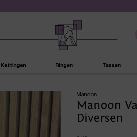
De leukste sieraden online en in de winkel
Kettingen
Ringen
Tassen
Manoon
Manoon Vas
Diversen