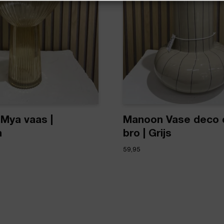
Mya vaas |
Manoon Vase deco 
n
bro | Grijs
59,95