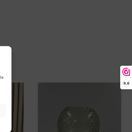
ite
9,6