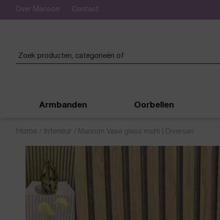
Over Manoon
Contact
 verzending vanaf € 50,-
Armbanden
Oorbellen
Home
/
Interieur
/
Manoon Vase glass multi | Diversen