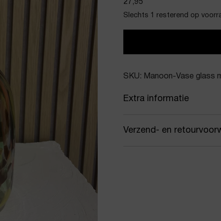
27,95
Slechts 1 resterend op voorr
SKU: Manoon-Vase glass mu
Extra informatie
Kleur
Dive
Verzend- en retourvoor
Merk
Man
Samen met PostNL zorgen
Artikelnummer
Vase
jou gekozen afleveradres.
werkdagen vóór 16:00 uur
Product stijl
Vaz