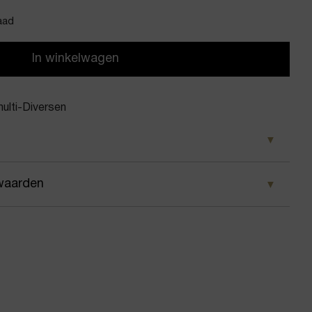
aad
In winkelwagen
lti-Diversen
rsen
waarden
oon
 wij ervoor dat je pakket wordt geleverd op het door
 glass multi
 Voor geplaatste bestellingen geldt bij ons: op
 besteld, dezelfde dag nog verstuurd.
en