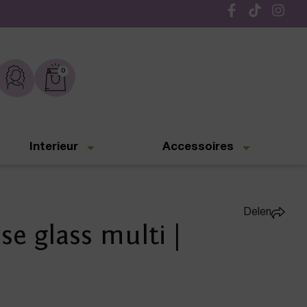
Gratis verzending vanaf € 50,-
0
Interieur
Accessoires
Delen
e glass multi |