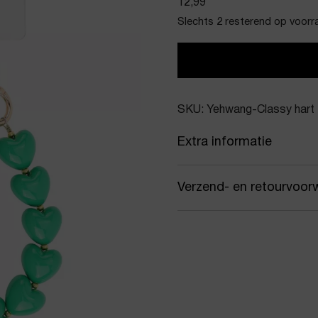
12,99
Slechts 2 resterend op voorr
SKU: Yehwang-Classy hart
Extra informatie
Kleur
Gro
Verzend- en retourvoor
Merk
Yeh
Samen met PostNL zorgen
Artikelnummer
Clas
jou gekozen afleveradres.
werkdagen vóór 16:00 uur
Product stijl
Tele