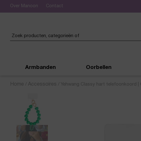
Over Manoon
Contact
 verzending vanaf € 50,-
Armbanden
Oorbellen
Home
/
Accessoires
/
Yehwang Classy hart telefoonkoord |