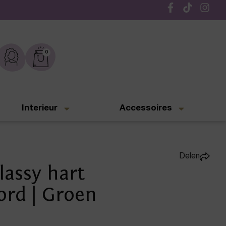
Gratis verzending vanaf € 50,-
0
Interieur
Accessoires
Delen
assy hart
ord | Groen