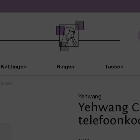
De leukste sieraden online en in de winkel
Kettingen
Ringen
Tassen
 Groen
Yehwang
Yehwang Cl
telefoonko