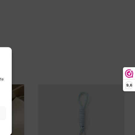
ite
9,6