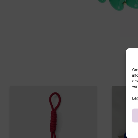
Om 
inf
dez
ver
Beh