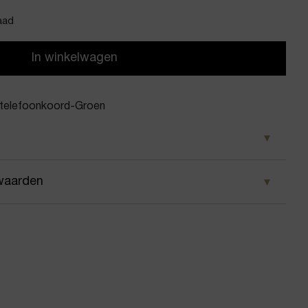
aad
In winkelwagen
 telefoonkoord-Groen
en
waarden
wang
 wij ervoor dat je pakket wordt geleverd op het door
sy hart telefoonkoord
 Voor geplaatste bestellingen geldt bij ons: op
 besteld, dezelfde dag nog verstuurd.
foon koord