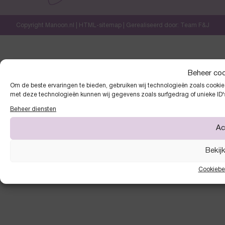
Copyright Manoon.nl |
HTML-sitemap
| Gerealiseerd door:
Team F&J
Beheer co
Om de beste ervaringen te bieden, gebruiken wij technologieën zoals cookies
met deze technologieën kunnen wij gegevens zoals surfgedrag of unieke ID'
Beheer diensten
Ac
Bekij
Cookiebe