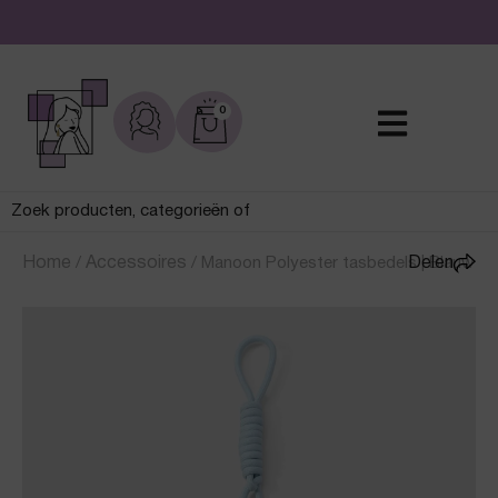
De leukste sieraden online en in de winkel
0
Home
/
Accessoires
/
Manoon Polyester tasbedels | Blauw
Delen