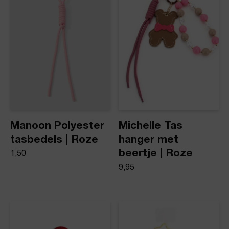
Product stijl
Tas-/Sleutel hanger
Manoon Polyester
Michelle Tas
tasbedels | Roze
hanger met
beertje | Roze
1,50
9,95