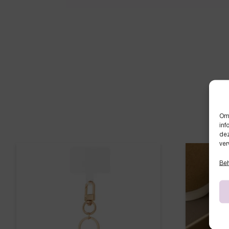
Om 
inf
dez
ver
Beh