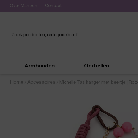
Over Manoon
Contact
 verzending vanaf € 50,-
Armbanden
Oorbellen
Home
/
Accessoires
/
Michelle Tas hanger met beertje | Roz