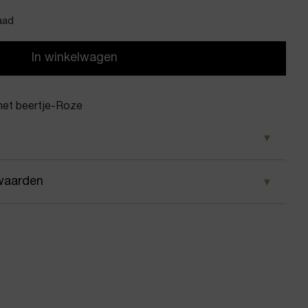
aad
In winkelwagen
met beertje-Roze
e
waarden
elle
 wij ervoor dat je pakket wordt geleverd op het door
hanger met beertje
 Voor geplaatste bestellingen geldt bij ons: op
 besteld, dezelfde dag nog verstuurd.
/Sleutel hanger