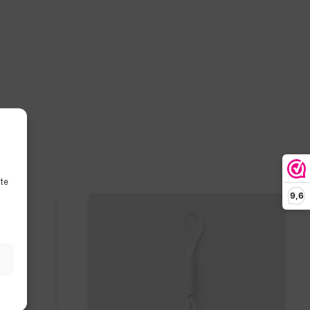
ite
9,6