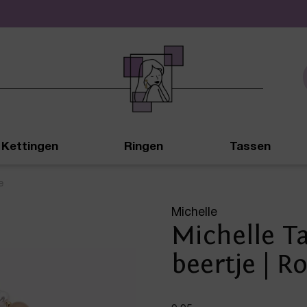
De leukste sieraden online en in de winkel
Kettingen
Ringen
Tassen
e
Michelle
Michelle T
beertje | R