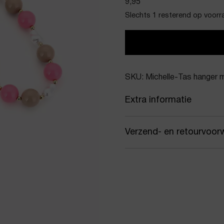
9,95
Slechts 1 resterend op voorr
SKU: Michelle-Tas hanger 
Extra informatie
Kleur
Roz
Verzend- en retourvoor
Merk
Mich
Samen met PostNL zorgen
Artikelnummer
Tas 
jou gekozen afleveradres.
werkdagen vóór 16:00 uur
Product stijl
Tas-