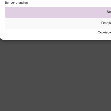
Beheer diensten
Ac
Bekij
Cookiebe