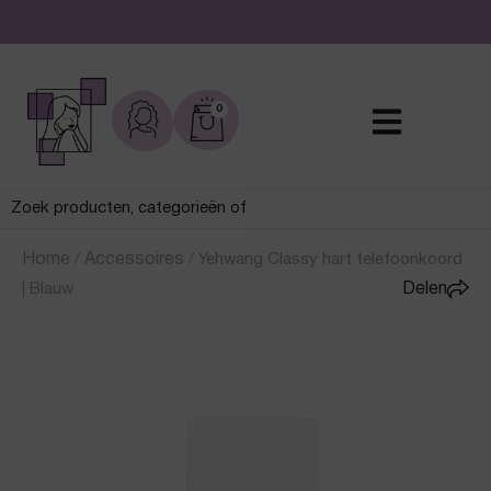
De leukste sieraden online en in de winkel
0
Home
/
Accessoires
/
Yehwang Classy hart telefoonkoord
| Blauw
Delen