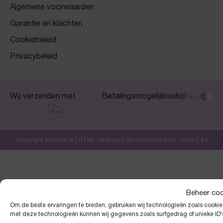
Algemene voorwaarden
Garantie en klachten
Cookiebeleid
Privacybeleid
Wij verzenden met
Betalingsmogelijkheden
Copyright Manoon.nl |
HTML-sitemap
| Gerealiseerd door:
Team F&J
Beheer co
Om de beste ervaringen te bieden, gebruiken wij technologieën zoals cookies
met deze technologieën kunnen wij gegevens zoals surfgedrag of unieke ID'