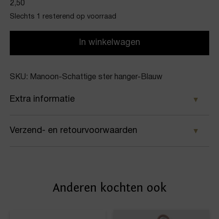
2,50
Slechts 1 resterend op voorraad
In winkelwagen
SKU: Manoon-Schattige ster hanger-Blauw
Extra informatie
Kleur
Verzend- en retourvoorwaarden
Blauw
Samen met PostNL zorgen wij ervoor dat je pakket
Merk
wordt geleverd op het door jou gekozen
Manoon
Anderen kochten ook
afleveradres. Voor geplaatste bestellingen geldt bij
Artikelnummer
ons: op werkdagen vóór 16:00 uur besteld,
dezelfde dag nog verstuurd.
Schattige ster hanger