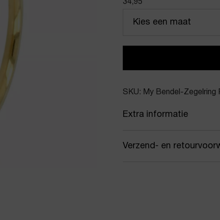
34,95
Kies een maat
SKU: My Bendel-Zegelring
Extra informatie
Kleur
Gou
Verzend- en retourvoor
Merk
My 
Samen met PostNL zorgen
Artikelnummer
Zege
jou gekozen afleveradres.
werkdagen vóór 16:00 uur
Product stijl
Ring