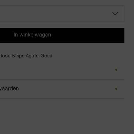
In winkelwagen
 Rose Stripe Agate-Goud
d
waarden
Bendel
 wij ervoor dat je pakket wordt geleverd op het door
lring Rose Stripe Agate
 Voor geplaatste bestellingen geldt bij ons: op
 besteld, dezelfde dag nog verstuurd.
en met steen