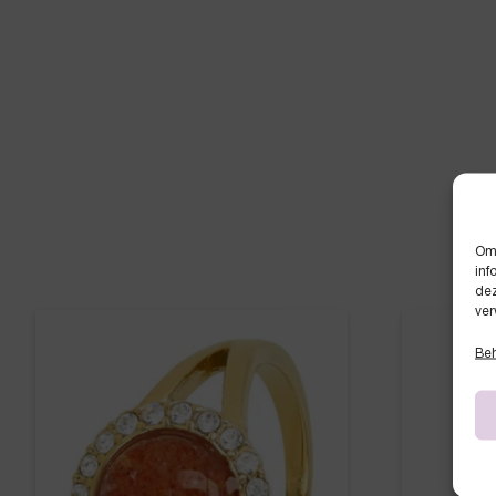
Om 
inf
dez
ver
Beh