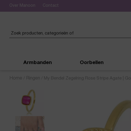
Over Manoon
Contact
 verzending vanaf € 50,-
Armbanden
Oorbellen
Home
/
Ringen
/
My Bendel Zegelring Rose Stripe Agate | G