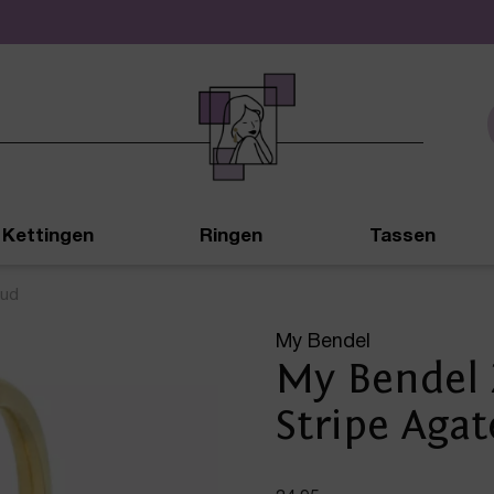
De leukste sieraden online en in de winkel
Kettingen
Ringen
Tassen
oud
My Bendel
My Bendel 
Stripe Agat