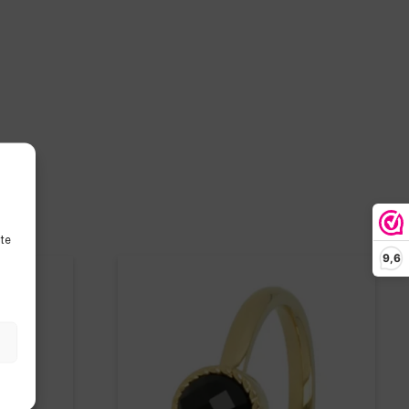
ite
9,6