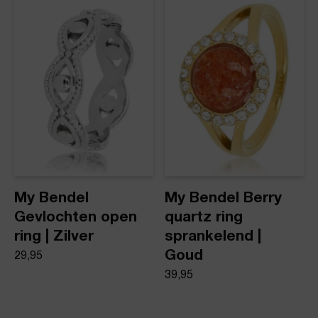
Product stijl
Ringen
My Bendel
My Bendel Berry
Gevlochten open
quartz ring
ring | Zilver
sprankelend |
Goud
29,95
39,95