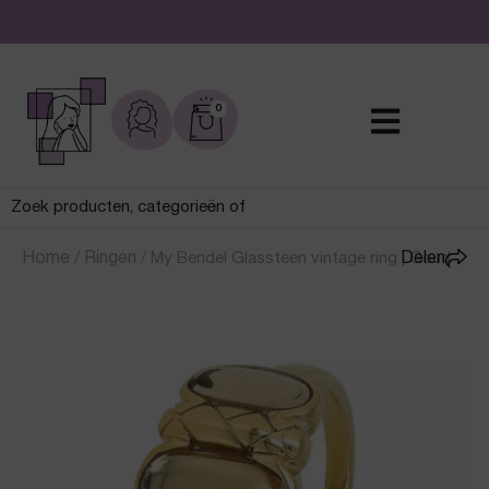
De leukste sieraden online en in de winkel
0
Home
/
Ringen
/
My Bendel Glassteen vintage ring | Goud
Delen