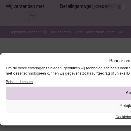
Wij verzenden met
Betalingsmogelijkheden
Copyright Manoon.nl |
HTML-sitemap
| Gerealiseerd door:
Team F&J
Beheer co
Om de beste ervaringen te bieden, gebruiken wij technologieën zoals cookies
met deze technologieën kunnen wij gegevens zoals surfgedrag of unieke ID'
Beheer diensten
Ac
Bekij
Cookiebe