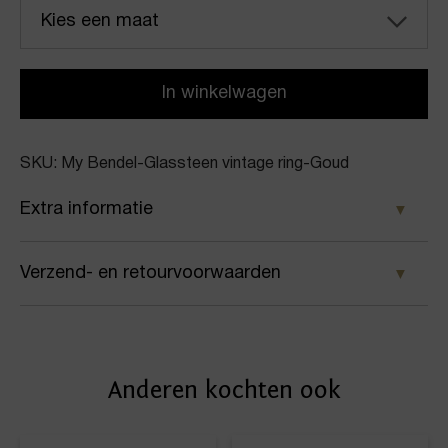
Kies een maat
In winkelwagen
SKU: My Bendel-Glassteen vintage ring-Goud
Extra informatie
Kleur
Verzend- en retourvoorwaarden
Goud
Samen met PostNL zorgen wij ervoor dat je pakket
Merk
wordt geleverd op het door jou gekozen
My Bendel
Anderen kochten ook
afleveradres. Voor geplaatste bestellingen geldt bij
Artikelnummer
ons: op werkdagen vóór 16:00 uur besteld,
dezelfde dag nog verstuurd.
Glassteen vintage ring