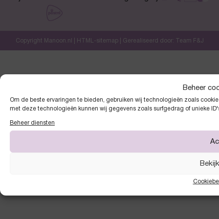
Copyright Manoon.nl |
HTML-sitemap
| Gerealiseerd door:
Team F&J
Beheer co
Om de beste ervaringen te bieden, gebruiken wij technologieën zoals cookies
met deze technologieën kunnen wij gegevens zoals surfgedrag of unieke ID'
Beheer diensten
Ac
Bekij
Cookiebe