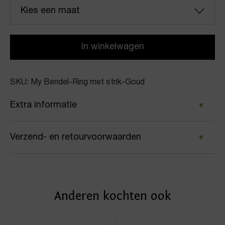
Kies een maat
In winkelwagen
SKU: My Bendel-Ring met strik-Goud
Extra informatie
Kleur
Verzend- en retourvoorwaarden
Goud
Samen met PostNL zorgen wij ervoor dat je pakket
Merk
wordt geleverd op het door jou gekozen
My Bendel
Anderen kochten ook
afleveradres. Voor geplaatste bestellingen geldt bij
Artikelnummer
ons: op werkdagen vóór 16:00 uur besteld,
dezelfde dag nog verstuurd.
Ring met strik