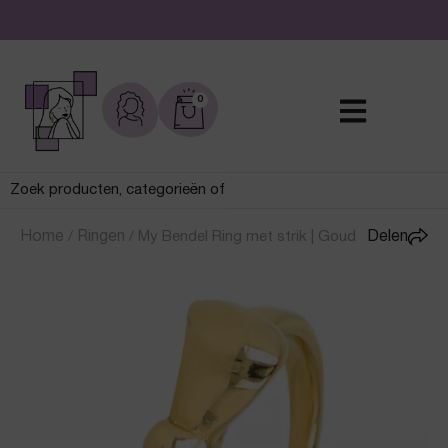
De leukste sieraden online en in de winkel
0
Home
/
Ringen
/
My Bendel Ring met strik | Goud
Delen