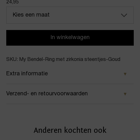
24,95
Kies een maat
In winkelwagen
SKU: My Bendel-Ring met zirkonia steentjes-Goud
Extra informatie
Kleur
Verzend- en retourvoorwaarden
Goud
Samen met PostNL zorgen wij ervoor dat je pakket
Merk
wordt geleverd op het door jou gekozen
My Bendel
Anderen kochten ook
afleveradres. Voor geplaatste bestellingen geldt bij
Artikelnummer
ons: op werkdagen vóór 16:00 uur besteld,