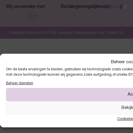
Wij verzenden met
Betalingsmogelijkheden
Copyright Manoon.nl |
HTML-sitemap
| Gerealiseerd door:
Team F&J
Beheer co
Om de beste ervaringen te bieden, gebruiken wij technologieën zoals cookies
met deze technologieën kunnen wij gegevens zoals surfgedrag of unieke ID'
Beheer diensten
Ac
Bekij
Cookiebe