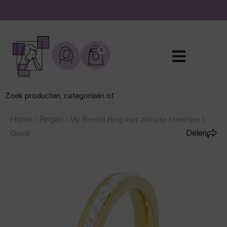
De leukste sieraden online en in de winkel
0
Home
/
Ringen
/
My Bendel Ring met zirkonia steentjes |
Goud
Delen