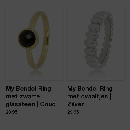
dezelfde dag nog verstuurd.
Ring met zirkonia steentjes
Product stijl
Ringen
My Bendel Ring
My Bendel Ring
met zwarte
met ovaaltjes |
glassteen | Goud
Zilver
29,95
29,95