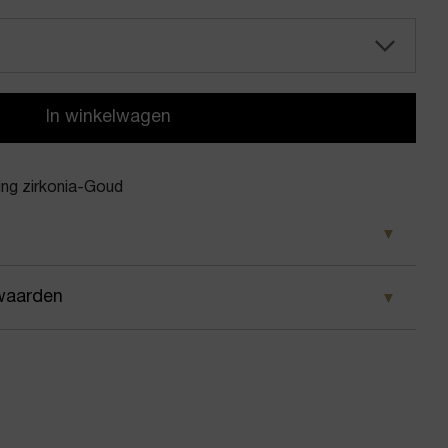
In winkelwagen
ing zirkonia-Goud
d
waarden
Bendel
 wij ervoor dat je pakket wordt geleverd op het door
ante ring zirkonia
 Voor geplaatste bestellingen geldt bij ons: op
 besteld, dezelfde dag nog verstuurd.
en