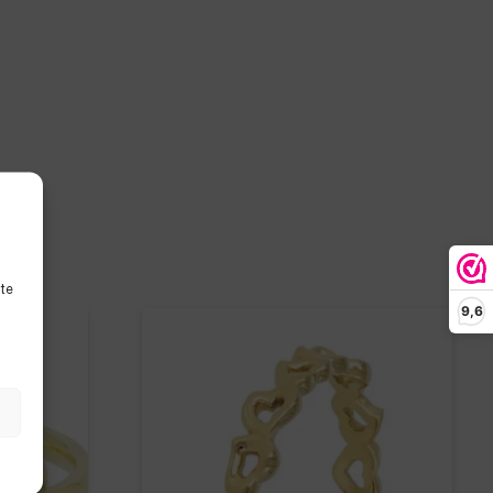
ite
9,6