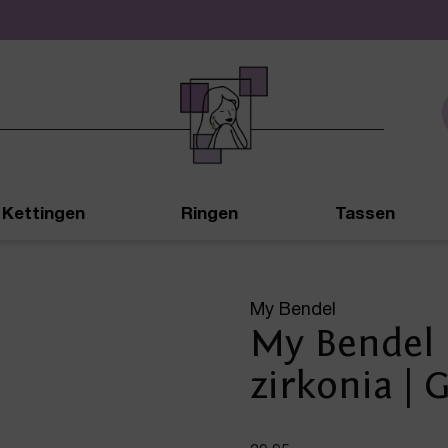
De leukste sieraden online en in de winkel
Kettingen
Ringen
Tassen
My Bendel
My Bendel 
zirkonia | 