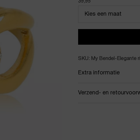
39,95
Kies een maat
SKU: My Bendel-Elegante r
Extra informatie
Kleur
Gou
Verzend- en retourvoor
Merk
My 
Samen met PostNL zorgen
Artikelnummer
Eleg
jou gekozen afleveradres.
werkdagen vóór 16:00 uur
Product stijl
Ring