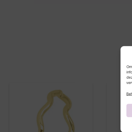
Om 
inf
dez
ver
Beh