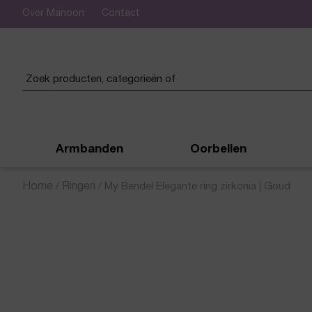
Over Manoon
Contact
 verzending vanaf € 50,-
Armbanden
Oorbellen
Home
/
Ringen
/
My Bendel Elegante ring zirkonia | Goud