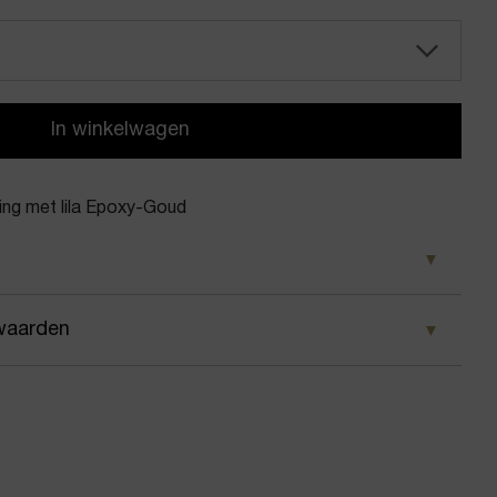
In winkelwagen
ng met lila Epoxy-Goud
d
waarden
Bendel
 wij ervoor dat je pakket wordt geleverd op het door
men ring met lila Epoxy
 Voor geplaatste bestellingen geldt bij ons: op
 besteld, dezelfde dag nog verstuurd.
ement ringen