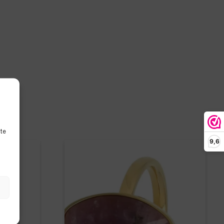
ite
9,6