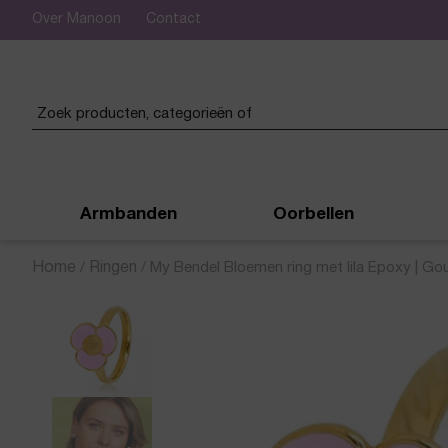
Over Manoon
Contact
leukste sieraden online en in de winkel
Armbanden
Oorbellen
Home
/
Ringen
/
My Bendel Bloemen ring met lila Epoxy | Go