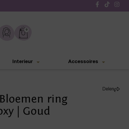
De leukste sieraden online en in de winkel
0
Interieur
Accessoires
Delen
Bloemen ring
oxy | Goud