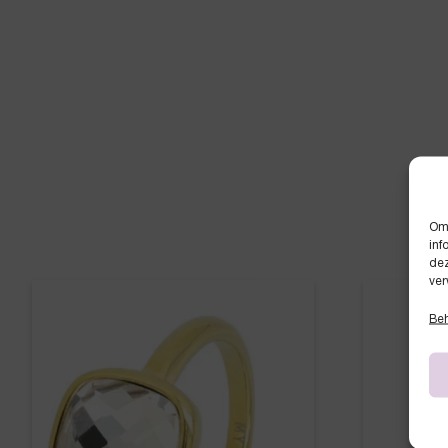
Om 
inf
dez
ver
Beh