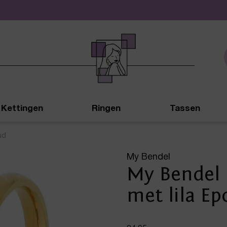
Gratis verzending vanaf € 50,-
Kettingen
Ringen
Tassen
ud
My Bendel
My Bendel 
met lila Ep