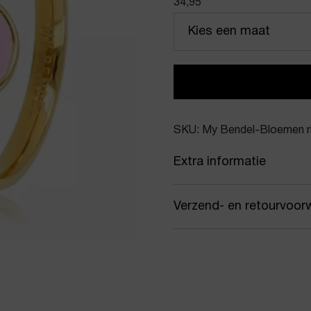
34,95
Kies een maat
SKU: My Bendel-Bloemen ri
Extra informatie
Kleur
Gou
Verzend- en retourvoor
Merk
My 
Samen met PostNL zorgen
Artikelnummer
Bloe
jou gekozen afleveradres.
werkdagen vóór 16:00 uur
Product stijl
Stat