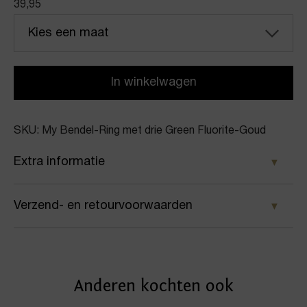
39,95
Kies een maat
In winkelwagen
SKU: My Bendel-Ring met drie Green Fluorite-Goud
Extra informatie
Kleur
Verzend- en retourvoorwaarden
Goud
Samen met PostNL zorgen wij ervoor dat je pakket
Merk
wordt geleverd op het door jou gekozen
My Bendel
Anderen kochten ook
afleveradres. Voor geplaatste bestellingen geldt bij
Artikelnummer
ons: op werkdagen vóór 16:00 uur besteld,