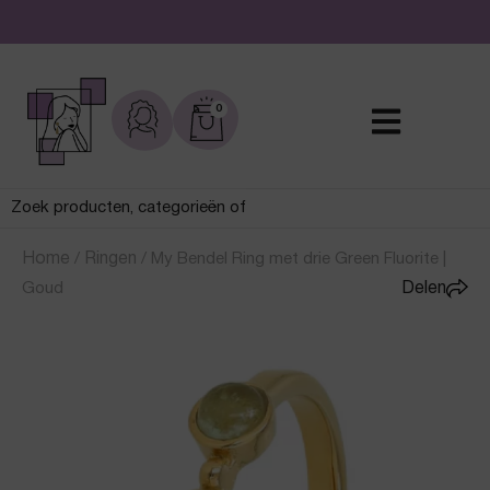
De leukste sieraden online en in de winkel
0
Home
/
Ringen
/
My Bendel Ring met drie Green Fluorite |
Goud
Delen