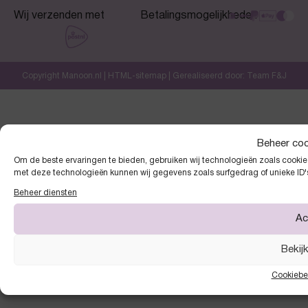
Wij verzenden met
Betalingsmogelijkheden
Copyright Manoon.nl |
HTML-sitemap
| Gerealiseerd door:
Team F&J
Beheer co
Om de beste ervaringen te bieden, gebruiken wij technologieën zoals cookies
met deze technologieën kunnen wij gegevens zoals surfgedrag of unieke ID'
Beheer diensten
Ac
Bekij
Cookiebe