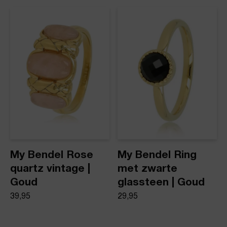
dezelfde dag nog verstuurd.
Ring met drie Green Fluorite
Product stijl
Ringen met steen
My Bendel Rose
My Bendel Ring
quartz vintage |
met zwarte
Goud
glassteen | Goud
39,95
29,95