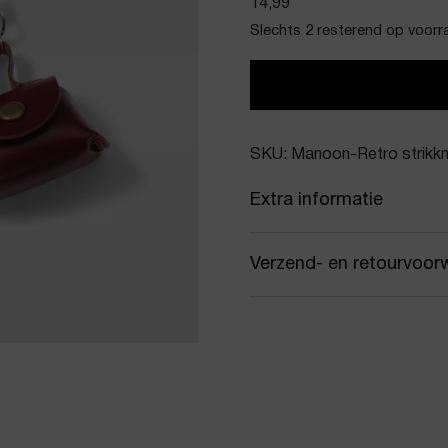
14,99
Slechts 2 resterend op voorr
SKU: Manoon-Retro strikk
Extra informatie
Kleur
Roo
Verzend- en retourvoor
Merk
Man
Samen met PostNL zorgen
Artikelnummer
Retr
jou gekozen afleveradres.
werkdagen vóór 16:00 uur
Product stijl
Tas-