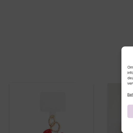
Om 
inf
dez
ver
Beh