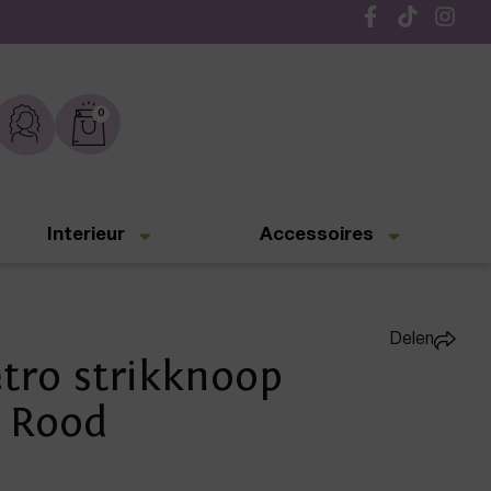
Gratis verzending vanaf € 50,-
0
Interieur
Accessoires
Delen
ro strikknoop
| Rood