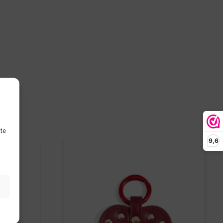
ite
9,6