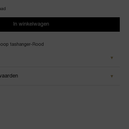
aad
In winkelwagen
noop tashanger-Rood
d
waarden
oon
 wij ervoor dat je pakket wordt geleverd op het door
o strikknoop tashanger
 Voor geplaatste bestellingen geldt bij ons: op
 besteld, dezelfde dag nog verstuurd.
/Sleutel hanger