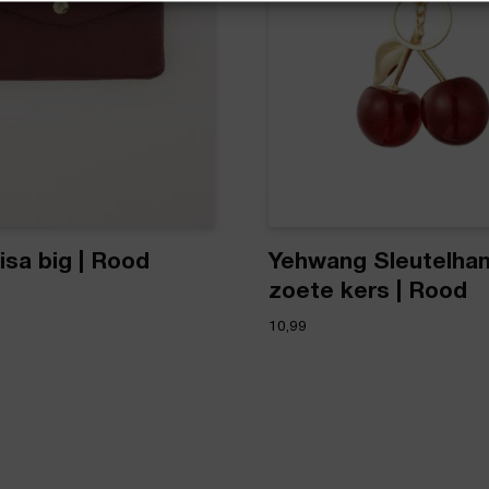
isa big | Rood
Yehwang Sleutelha
zoete kers | Rood
10,99