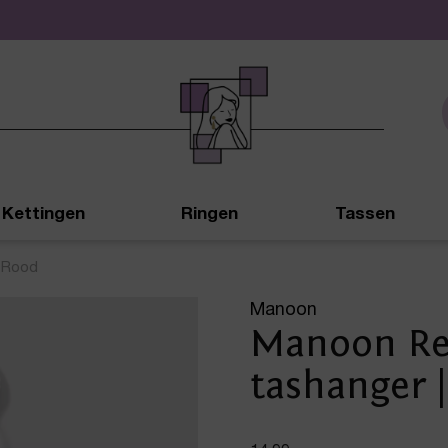
De leukste sieraden online en in de winkel
Kettingen
Ringen
Tassen
| Rood
Manoon
Manoon Ret
tashanger 