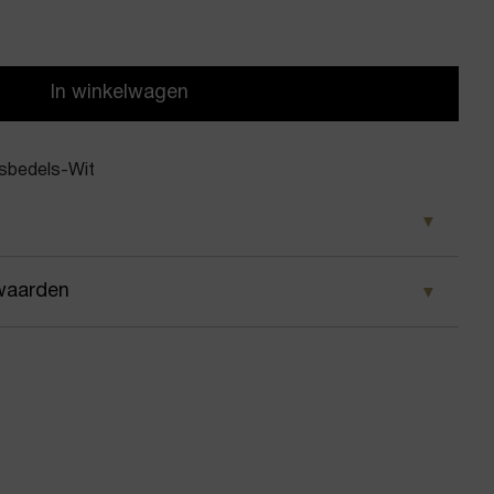
In winkelwagen
sbedels-Wit
waarden
oon
 wij ervoor dat je pakket wordt geleverd op het door
ester tasbedels
 Voor geplaatste bestellingen geldt bij ons: op
 besteld, dezelfde dag nog verstuurd.
/Sleutel hanger