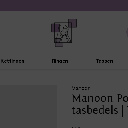
De leukste sieraden online en in de winkel
Kettingen
Ringen
Tassen
Manoon
Manoon Po
tasbedels |