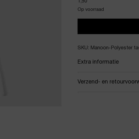
1,50
Op voorraad
SKU: Manoon-Polyester ta
Extra informatie
Kleur
Wit
Verzend- en retourvoor
Merk
Man
Samen met PostNL zorgen
Artikelnummer
Poly
jou gekozen afleveradres.
werkdagen vóór 16:00 uur
Product stijl
Tas-