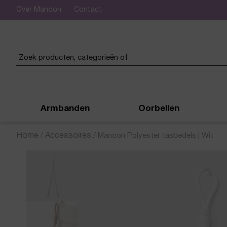
Over Manoon
Contact
 verzending vanaf € 50,-
Armbanden
Oorbellen
Home
/
Accessoires
/
Manoon Polyester tasbedels | Wit