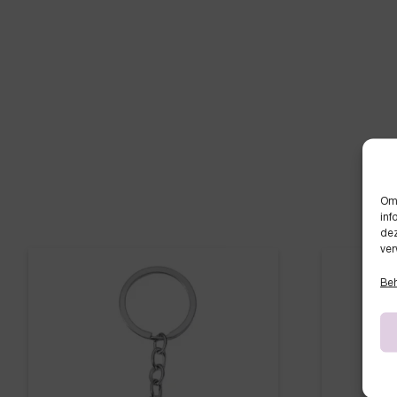
Om 
inf
dez
ver
Beh