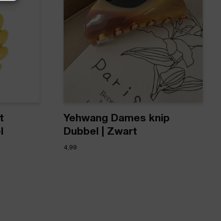
t
Yehwang Dames knip
l
Dubbel | Zwart
4,99