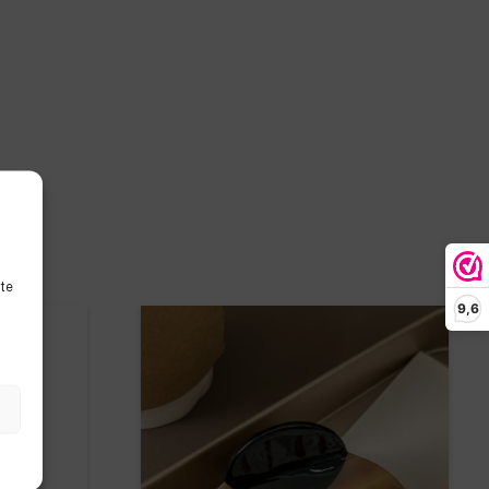
ite
9,6