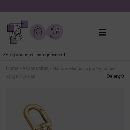
De leukste sieraden online en in de winkel
0
Home
/
Accessoires
/
Manoon Mandarijn portemonnee
hanger | Oranje
Delen