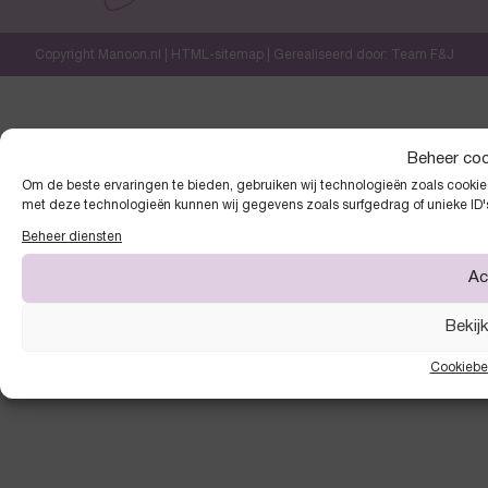
Copyright Manoon.nl |
HTML-sitemap
| Gerealiseerd door:
Team F&J
Beheer co
Om de beste ervaringen te bieden, gebruiken wij technologieën zoals cookies
met deze technologieën kunnen wij gegevens zoals surfgedrag of unieke ID'
Beheer diensten
Ac
Bekij
Cookiebe