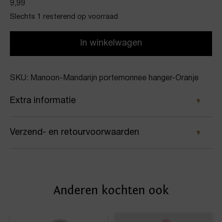
9,99
Slechts 1 resterend op voorraad
In winkelwagen
SKU: Manoon-Mandarijn portemonnee hanger-Oranje
Extra informatie
Kleur
Verzend- en retourvoorwaarden
Oranje
Samen met PostNL zorgen wij ervoor dat je pakket
Merk
wordt geleverd op het door jou gekozen
Manoon
Anderen kochten ook
afleveradres. Voor geplaatste bestellingen geldt bij
Artikelnummer
ons: op werkdagen vóór 16:00 uur besteld,
dezelfde dag nog verstuurd.
Mandarijn portemonnee hanger