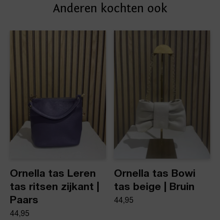
Anderen kochten ook
afleveradres. Voor geplaatste bestellingen geldt bij
Artikelnummer
ons: op werkdagen vóór 16:00 uur besteld,
dezelfde dag nog verstuurd.
Denim bag with bows
Product stijl
Tassen
Ornella tas Leren
Ornella tas Bowi
tas ritsen zijkant |
tas beige | Bruin
Paars
44,95
44,95