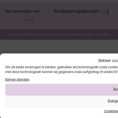
Wij verzenden met
Betalingsmogelijkheden
Copyright Manoon.nl |
HTML-sitemap
| Gerealiseerd door:
Team F&J
Beheer co
Om de beste ervaringen te bieden, gebruiken wij technologieën zoals cookies
met deze technologieën kunnen wij gegevens zoals surfgedrag of unieke ID'
Beheer diensten
Ac
Bekij
Cookiebe