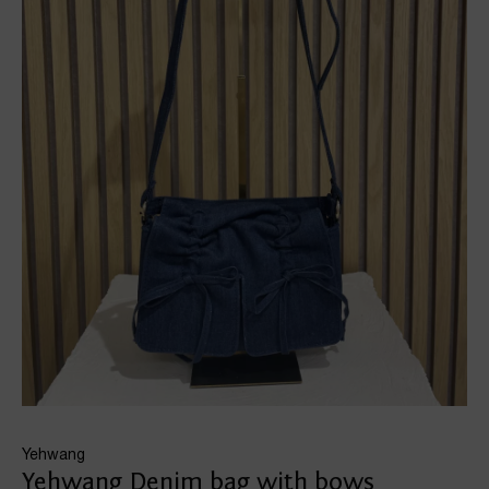
Yehwang
Yehwang Denim bag with bows