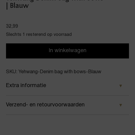
| Blauw
32,99
Slechts 1 resterend op voorraad
In winkelwagen
SKU: Yehwang-Denim bag with bows-Blauw
Extra informatie
Kleur
Verzend- en retourvoorwaarden
Blauw
Samen met PostNL zorgen wij ervoor dat je pakket
Merk
wordt geleverd op het door jou gekozen
Yehwang