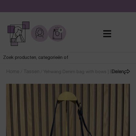
De leukste sieraden online en in de winkel
0
Home
/
Tassen
/
Yehwang Denim bag with bows | Blauw
Delen