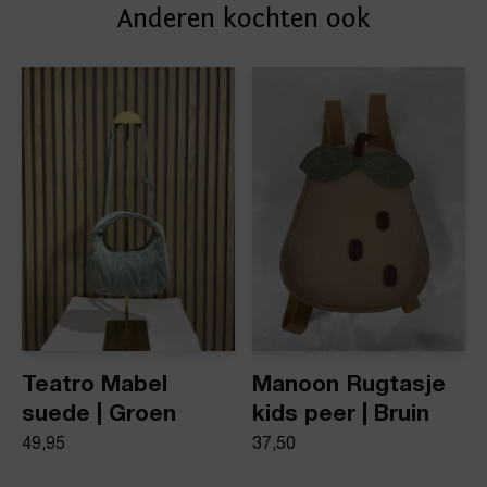
Anderen kochten ook
afleveradres. Voor geplaatste bestellingen geldt bij
Artikelnummer
ons: op werkdagen vóór 16:00 uur besteld,
dezelfde dag nog verstuurd.
Dubbele strik charme tas
Product stijl
Tassen
Teatro Mabel
Manoon Rugtasje
suede | Groen
kids peer | Bruin
49,95
37,50