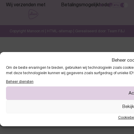
Wij verzenden met
Betalingsmogelijkheden
Copyright Manoon.nl |
HTML-sitemap
| Gerealiseerd door:
Team F&J
Beheer co
Om de beste ervaringen te bieden, gebruiken wij technologieën zoals cookies
met deze technologieën kunnen wij gegevens zoals surfgedrag of unieke ID'
Beheer diensten
Ac
Bekij
Cookiebe