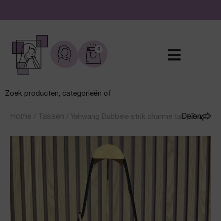
De leukste sieraden online en in de winkel
0
Home
/
Tassen
/
Yehwang Dubbele strik charme tas | Zwart
Delen