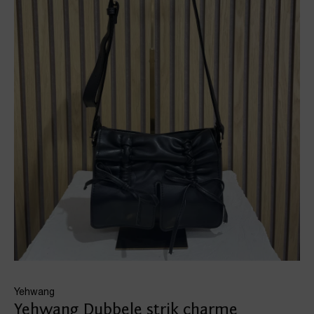
Yehwang
Yehwang Dubbele strik charme