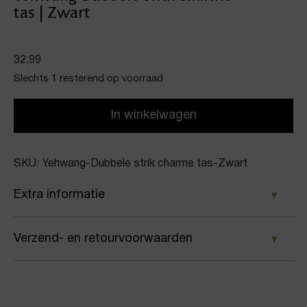
tas | Zwart
32,99
Slechts 1 resterend op voorraad
In winkelwagen
SKU: Yehwang-Dubbele strik charme tas-Zwart
Extra informatie
Kleur
Verzend- en retourvoorwaarden
Zwart
Samen met PostNL zorgen wij ervoor dat je pakket
Merk
wordt geleverd op het door jou gekozen
Yehwang