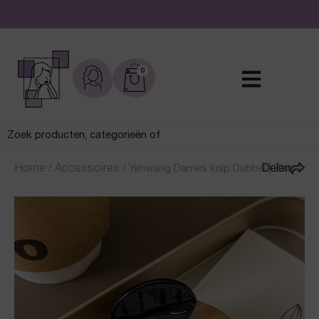
De leukste sieraden online en in de winkel
0
Home
/
Accessoires
/
Yehwang Dames knip Dubbel | Zwart
Delen