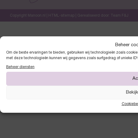
Copyright Manoon.nl |
HTML-sitemap
| Gerealiseerd door:
Team F&J
Beheer co
Om de beste ervaringen te bieden, gebruiken wij technologieën zoals cookies
met deze technologieën kunnen wij gegevens zoals surfgedrag of unieke ID'
Beheer diensten
Ac
Bekij
Cookiebe