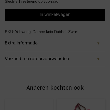
Slechts 1 resterend op voorraad
In winkelwagen
SKU: Yehwang-Dames knip Dubbel-Zwart
Extra informatie
Kleur
Verzend- en retourvoorwaarden
Zwart
Samen met PostNL zorgen wij ervoor dat je pakket
Merk
wordt geleverd op het door jou gekozen
Yehwang
Anderen kochten ook
afleveradres. Voor geplaatste bestellingen geldt bij
Artikelnummer
ons: op werkdagen vóór 16:00 uur besteld,
dezelfde dag nog verstuurd.
Dames knip Dubbel