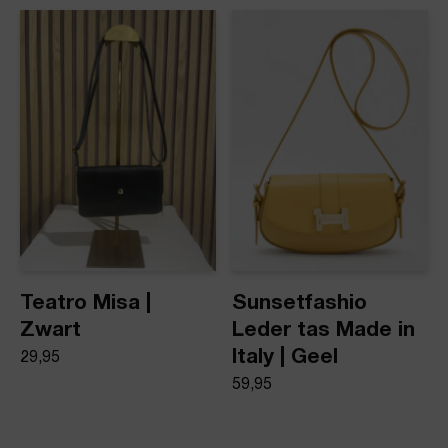
dezelfde dag nog verstuurd.
Luana Box Rood
Product stijl
Leren tas
Teatro Misa |
Sunsetfashio
Zwart
Leder tas Made in
Italy | Geel
29,95
59,95