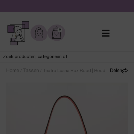
De leukste sieraden online en in de winkel
0
Home
/
Tassen
/
Teatro Luana Box Rood | Rood
Delen