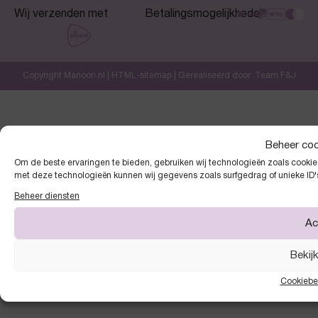
Wij verzenden met
Betalingsmogelijkheden
Copyright Manoon.nl |
HTML-sitemap
| Gerealiseerd door:
Team F&J
Beheer co
Om de beste ervaringen te bieden, gebruiken wij technologieën zoals cookies
met deze technologieën kunnen wij gegevens zoals surfgedrag of unieke ID'
Beheer diensten
Ac
Bekij
Cookiebe