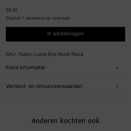
59,95
Slechts 1 resterend op voorraad
In winkelwagen
SKU: Teatro-Luana Box Rood-Rood
Extra informatie
Kleur
Verzend- en retourvoorwaarden
Rood
Samen met PostNL zorgen wij ervoor dat je pakket
Merk
wordt geleverd op het door jou gekozen
Teatro
Anderen kochten ook
afleveradres. Voor geplaatste bestellingen geldt bij
Artikelnummer
ons: op werkdagen vóór 16:00 uur besteld,