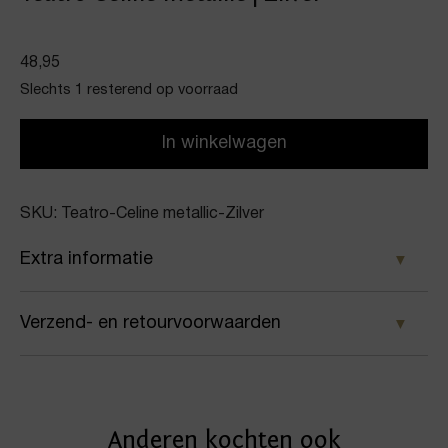
48,95
Slechts 1 resterend op voorraad
In winkelwagen
SKU: Teatro-Celine metallic-Zilver
Extra informatie
Kleur
Verzend- en retourvoorwaarden
Zilver
Samen met PostNL zorgen wij ervoor dat je pakket
Merk
wordt geleverd op het door jou gekozen
Teatro
Anderen kochten ook
afleveradres. Voor geplaatste bestellingen geldt bij