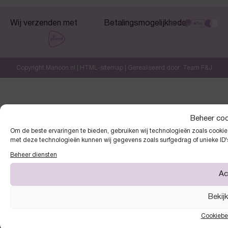
Wij verzenden met
Betalingsmogelijkheden
Copyright Manoon.nl |
HTML-sitemap
| Gerealiseerd door:
Team F&J
Beheer co
Om de beste ervaringen te bieden, gebruiken wij technologieën zoals cookies
met deze technologieën kunnen wij gegevens zoals surfgedrag of unieke ID'
Beheer diensten
Ac
Bekij
Cookiebe