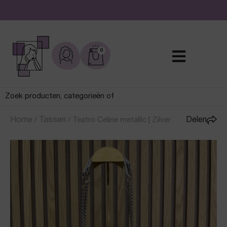
De leukste sieraden online en in de winkel
0
Home
/
Tassen
/
Teatro Celine metallic | Zilver
Delen