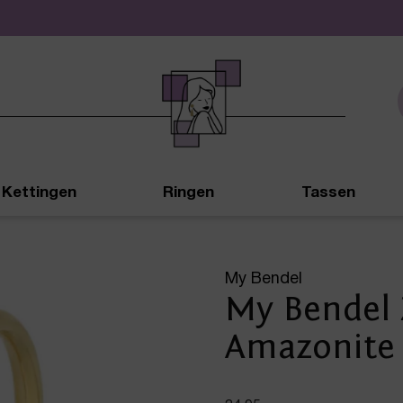
De leukste sieraden online en in de winkel
Kettingen
Ringen
Tassen
My Bendel
My Bendel 
Amazonite 