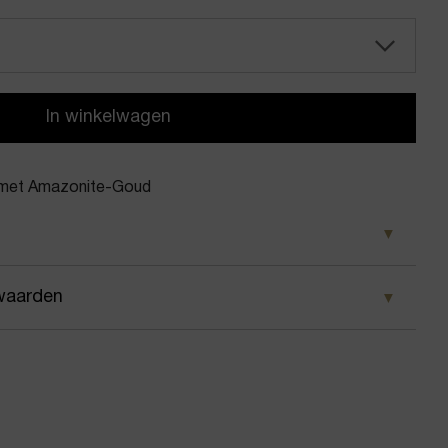
In winkelwagen
 met Amazonite-Goud
d
waarden
Bendel
 wij ervoor dat je pakket wordt geleverd op het door
lring met Amazonite
 Voor geplaatste bestellingen geldt bij ons: op
 besteld, dezelfde dag nog verstuurd.
en met steen