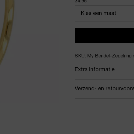
34,95
Kies een maat
SKU: My Bendel-Zegelring
Extra informatie
Kleur
Gou
Verzend- en retourvoor
Merk
My 
Samen met PostNL zorgen
Artikelnummer
Zege
jou gekozen afleveradres.
werkdagen vóór 16:00 uur
Product stijl
Ring