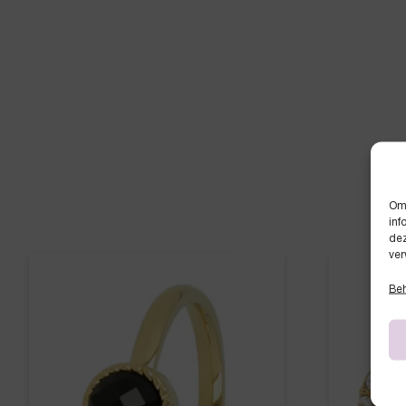
Om 
inf
dez
ver
Beh