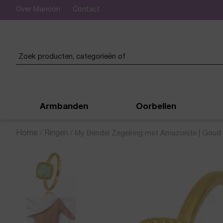
Over Manoon
Contact
 verzending vanaf € 50,-
Armbanden
Oorbellen
Home
/
Ringen
/
My Bendel Zegelring met Amazonite | Goud