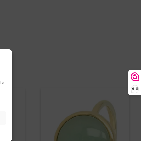
ite
9,6