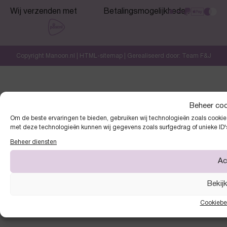
Wij verzenden met
Betalingsmogelijkheden
Copyright Manoon.nl |
HTML-sitemap
| Gerealiseerd door:
Team F&J
Beheer co
Om de beste ervaringen te bieden, gebruiken wij technologieën zoals cookies
met deze technologieën kunnen wij gegevens zoals surfgedrag of unieke ID'
Beheer diensten
Ac
Bekij
Cookiebe