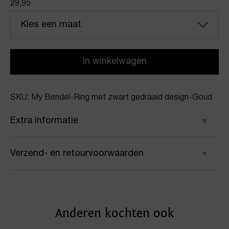
29,95
Kies een maat
In winkelwagen
SKU: My Bendel-Ring met zwart gedraaid design-Goud
Extra informatie
Kleur
Verzend- en retourvoorwaarden
Goud
Samen met PostNL zorgen wij ervoor dat je pakket
Merk
wordt geleverd op het door jou gekozen
My Bendel
Anderen kochten ook
afleveradres. Voor geplaatste bestellingen geldt bij
Artikelnummer
ons: op werkdagen vóór 16:00 uur besteld,