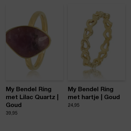
dezelfde dag nog verstuurd.
Ring met zwart gedraaid design
Product stijl
Ringen
My Bendel Ring
My Bendel Ring
met Lilac Quartz |
met hartje | Goud
Goud
24,95
39,95