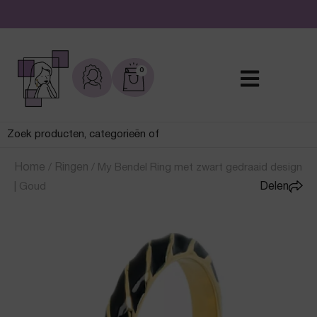
De leukste sieraden online en in de winkel
0
Home
/
Ringen
/
My Bendel Ring met zwart gedraaid design
| Goud
Delen