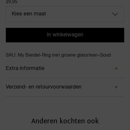
29,95
Kies een maat
In winkelwagen
SKU: My Bendel-Ring met groene glassteen-Goud
Extra informatie
Kleur
Verzend- en retourvoorwaarden
Goud
Samen met PostNL zorgen wij ervoor dat je pakket
Merk
wordt geleverd op het door jou gekozen
My Bendel
Anderen kochten ook
afleveradres. Voor geplaatste bestellingen geldt bij
Artikelnummer
ons: op werkdagen vóór 16:00 uur besteld,