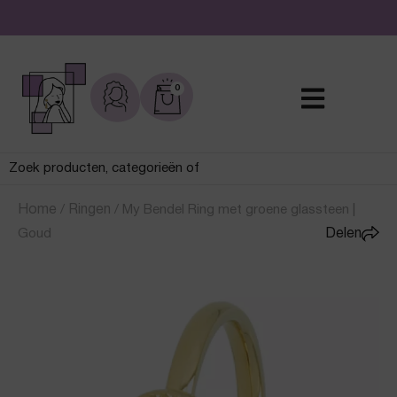
De leukste sieraden online en in de winkel
0
Home
/
Ringen
/
My Bendel Ring met groene glassteen |
Goud
Delen