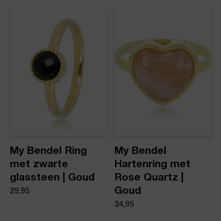
dezelfde dag nog verstuurd.
Ring met groene glassteen
Product stijl
Ringen met steen
My Bendel Ring
My Bendel
met zwarte
Hartenring met
glassteen | Goud
Rose Quartz |
Goud
29,95
34,95