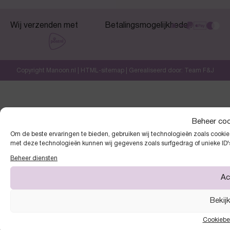
Wij verzenden met
Betalingsmogelijkheden
Copyright Manoon.nl |
HTML-sitemap
| Gerealiseerd door:
Team F&J
Beheer co
Om de beste ervaringen te bieden, gebruiken wij technologieën zoals cookies
met deze technologieën kunnen wij gegevens zoals surfgedrag of unieke ID'
Beheer diensten
Ac
Bekij
Cookiebe