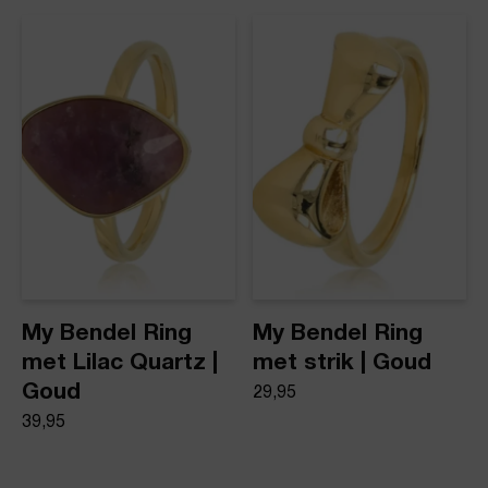
dezelfde dag nog verstuurd.
Ring met drie Rose Quartz
Product stijl
Ringen met steen
My Bendel Ring
My Bendel Ring
met Lilac Quartz |
met strik | Goud
Goud
29,95
39,95