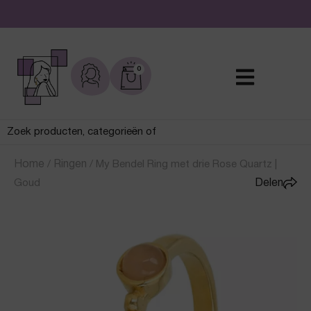
De leukste sieraden online en in de winkel
0
Home
/
Ringen
/
My Bendel Ring met drie Rose Quartz |
Goud
Delen