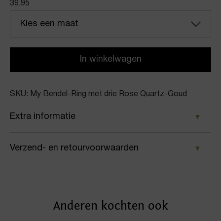
39,95
Kies een maat
In winkelwagen
SKU: My Bendel-Ring met drie Rose Quartz-Goud
Extra informatie
Kleur
Verzend- en retourvoorwaarden
Goud
Samen met PostNL zorgen wij ervoor dat je pakket
Merk
wordt geleverd op het door jou gekozen
My Bendel
Anderen kochten ook
afleveradres. Voor geplaatste bestellingen geldt bij
Artikelnummer
ons: op werkdagen vóór 16:00 uur besteld,