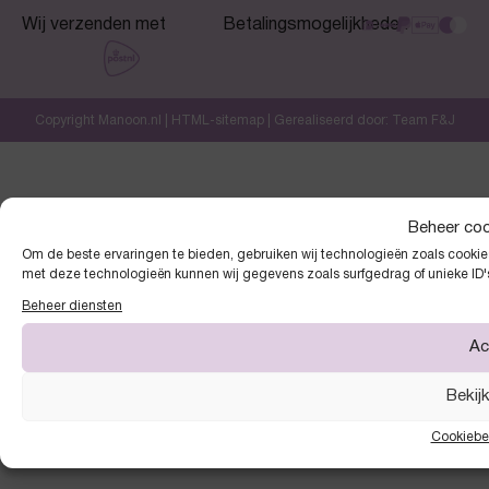
Wij verzenden met
Betalingsmogelijkheden
Copyright Manoon.nl |
HTML-sitemap
| Gerealiseerd door:
Team F&J
Beheer co
Om de beste ervaringen te bieden, gebruiken wij technologieën zoals cookies
met deze technologieën kunnen wij gegevens zoals surfgedrag of unieke ID'
Beheer diensten
Ac
Bekij
Cookiebe