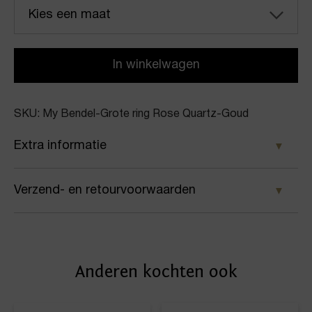
Kies een maat
In winkelwagen
SKU: My Bendel-Grote ring Rose Quartz-Goud
Extra informatie
Kleur
Verzend- en retourvoorwaarden
Goud
Samen met PostNL zorgen wij ervoor dat je pakket
Merk
wordt geleverd op het door jou gekozen
My Bendel
Anderen kochten ook
afleveradres. Voor geplaatste bestellingen geldt bij
Artikelnummer
ons: op werkdagen vóór 16:00 uur besteld,
dezelfde dag nog verstuurd.
Grote ring Rose Quartz