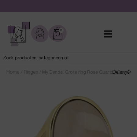
De leukste sieraden online en in de winkel
0
Home
/
Ringen
/
My Bendel Grote ring Rose Quartz | Goud
Delen