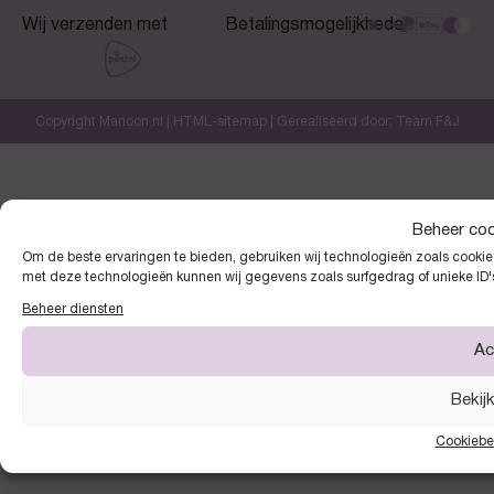
Wij verzenden met
Betalingsmogelijkheden
Copyright Manoon.nl |
HTML-sitemap
| Gerealiseerd door:
Team F&J
Beheer co
Om de beste ervaringen te bieden, gebruiken wij technologieën zoals cookies
met deze technologieën kunnen wij gegevens zoals surfgedrag of unieke ID'
Beheer diensten
Ac
Bekij
Cookiebe