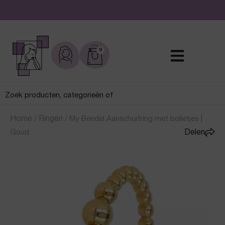
De leukste sieraden online en in de winkel
0
Home
/
Ringen
/
My Bendel Aanschuifring met bolletjes |
Goud
Delen