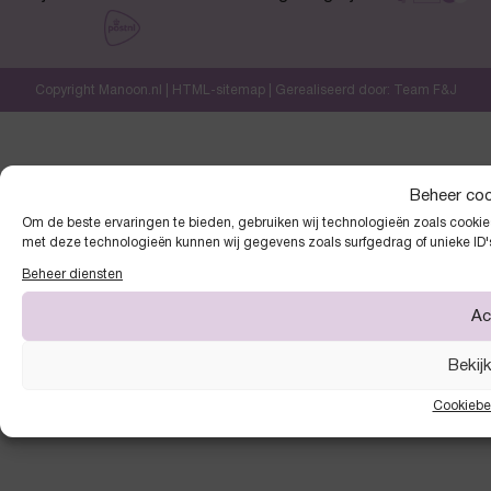
Copyright Manoon.nl |
HTML-sitemap
| Gerealiseerd door:
Team F&J
Beheer co
Om de beste ervaringen te bieden, gebruiken wij technologieën zoals cookies
met deze technologieën kunnen wij gegevens zoals surfgedrag of unieke ID'
Beheer diensten
Ac
Bekij
Cookiebe