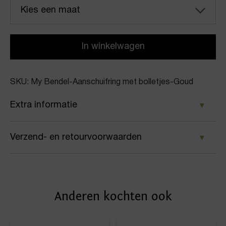
Kies een maat
In winkelwagen
SKU: My Bendel-Aanschuifring met bolletjes-Goud
Extra informatie
Kleur
Verzend- en retourvoorwaarden
Goud
Samen met PostNL zorgen wij ervoor dat je pakket
Merk
wordt geleverd op het door jou gekozen
My Bendel
Anderen kochten ook
afleveradres. Voor geplaatste bestellingen geldt bij
Artikelnummer
ons: op werkdagen vóór 16:00 uur besteld,
dezelfde dag nog verstuurd.
Aanschuifring met bolletjes