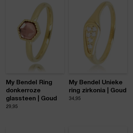
Product stijl
Ringen
My Bendel Ring
My Bendel Unieke
donkerroze
ring zirkonia | Goud
glassteen | Goud
34,95
29,95