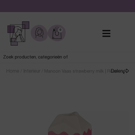
De leukste sieraden online en in de winkel
0
Home
/
Interieur
/
Manoon Vaas strawberry milk | Roze
Delen