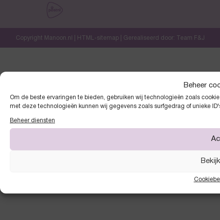
Copyright Manoon.nl |
HTML-sitemap
| Gerealiseerd door:
Team F&J
Beheer co
Om de beste ervaringen te bieden, gebruiken wij technologieën zoals cookies
met deze technologieën kunnen wij gegevens zoals surfgedrag of unieke ID'
Beheer diensten
Ac
Bekij
Cookiebe