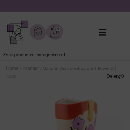
De leukste sieraden online en in de winkel
0
Home
/
Interieur
/
Manoon Vaas cowboy boot flower S |
Rood
Delen