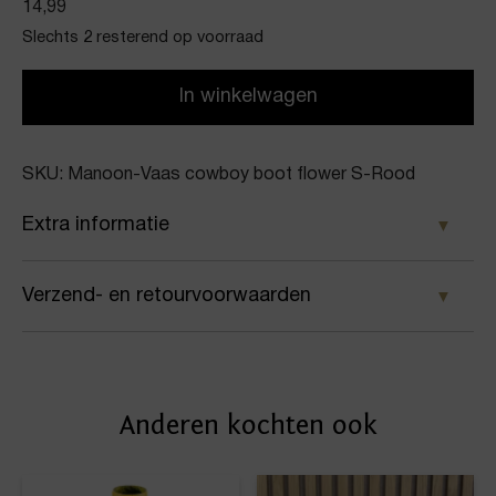
14,99
Slechts 2 resterend op voorraad
In winkelwagen
SKU: Manoon-Vaas cowboy boot flower S-Rood
Extra informatie
Kleur
Verzend- en retourvoorwaarden
Rood
Samen met PostNL zorgen wij ervoor dat je pakket
Merk
wordt geleverd op het door jou gekozen
Manoon
Anderen kochten ook
afleveradres. Voor geplaatste bestellingen geldt bij
Artikelnummer
ons: op werkdagen vóór 16:00 uur besteld,
dezelfde dag nog verstuurd.
Vaas cowboy boot flower S