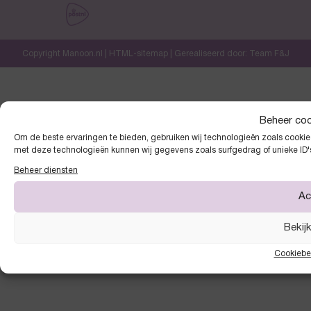
Copyright Manoon.nl |
HTML-sitemap
| Gerealiseerd door:
Team F&J
Beheer co
Om de beste ervaringen te bieden, gebruiken wij technologieën zoals cookies
met deze technologieën kunnen wij gegevens zoals surfgedrag of unieke ID'
Beheer diensten
Ac
Bekij
Cookiebe