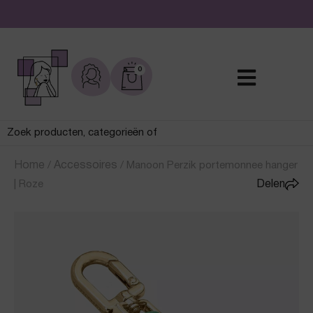
De leukste sieraden online en in de winkel
0
Home
/
Accessoires
/
Manoon Perzik portemonnee hanger
| Roze
Delen