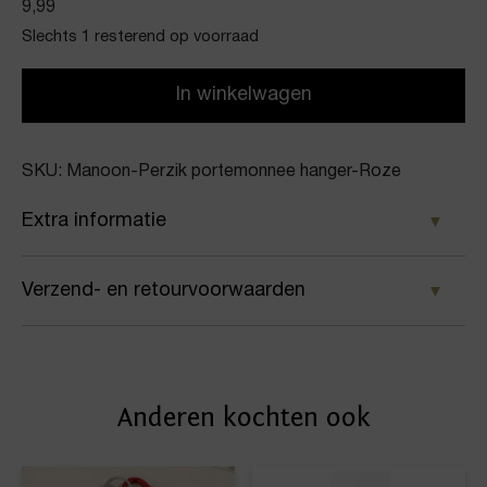
9,99
Slechts 1 resterend op voorraad
In winkelwagen
SKU: Manoon-Perzik portemonnee hanger-Roze
Extra informatie
Kleur
Verzend- en retourvoorwaarden
Roze
Samen met PostNL zorgen wij ervoor dat je pakket
Merk
wordt geleverd op het door jou gekozen
Manoon
Anderen kochten ook
afleveradres. Voor geplaatste bestellingen geldt bij
Artikelnummer
ons: op werkdagen vóór 16:00 uur besteld,
dezelfde dag nog verstuurd.
Perzik portemonnee hanger