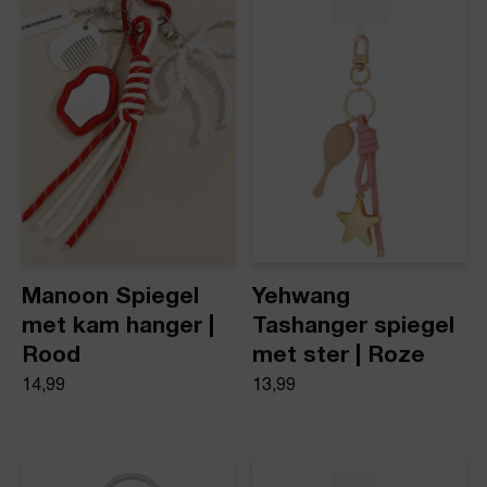
Product stijl
Tas-/Sleutel hanger
Manoon Spiegel
Yehwang
met kam hanger |
Tashanger spiegel
Rood
met ster | Roze
14,99
13,99