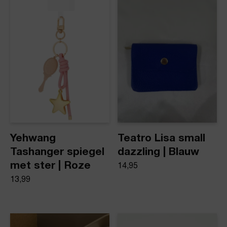
Product stijl
Tas-/Sleutel hanger
Yehwang
Teatro Lisa small
Tashanger spiegel
dazzling | Blauw
met ster | Roze
14,95
13,99