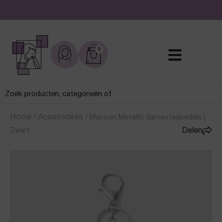
De leukste sieraden online en in de winkel
0
Home
/
Accessoires
/
Manoon Metallic damestasbedels |
Zwart
Delen