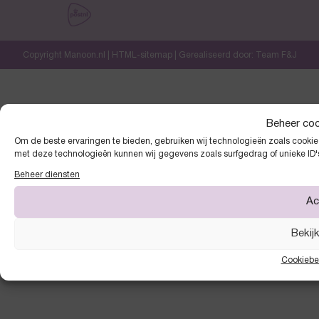
Copyright Manoon.nl |
HTML-sitemap
| Gerealiseerd door:
Team F&J
Beheer co
Om de beste ervaringen te bieden, gebruiken wij technologieën zoals cookies
met deze technologieën kunnen wij gegevens zoals surfgedrag of unieke ID'
Beheer diensten
Ac
Bekij
Cookiebe