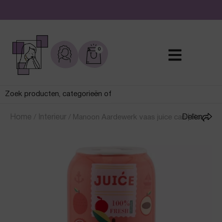
De leukste sieraden online en in de winkel
0
Home
/
Interieur
/
Manoon Aardewerk vaas juice can | Roze
Delen