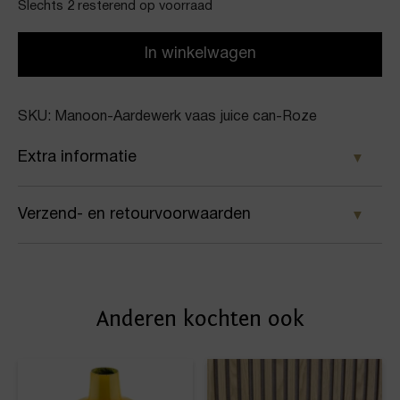
Slechts 2 resterend op voorraad
In winkelwagen
SKU: Manoon-Aardewerk vaas juice can-Roze
Extra informatie
Kleur
Verzend- en retourvoorwaarden
Roze
Samen met PostNL zorgen wij ervoor dat je pakket
Merk
wordt geleverd op het door jou gekozen
Manoon
Anderen kochten ook
afleveradres. Voor geplaatste bestellingen geldt bij
Artikelnummer
ons: op werkdagen vóór 16:00 uur besteld,
dezelfde dag nog verstuurd.
Aardewerk vaas juice can