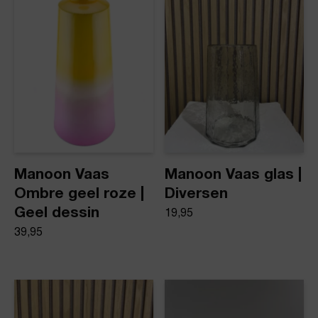
Product stijl
Vazen
Manoon Vaas
Manoon Vaas glas |
Ombre geel roze |
Diversen
Geel dessin
19,95
39,95