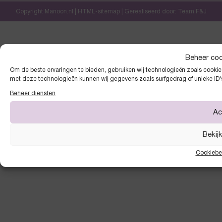
Copyright Manoon.nl |
HTML-sitemap
| Gerealiseerd door:
Team F&J
Beheer co
Om de beste ervaringen te bieden, gebruiken wij technologieën zoals cookies
met deze technologieën kunnen wij gegevens zoals surfgedrag of unieke ID'
Beheer diensten
Ac
Bekij
Cookiebe