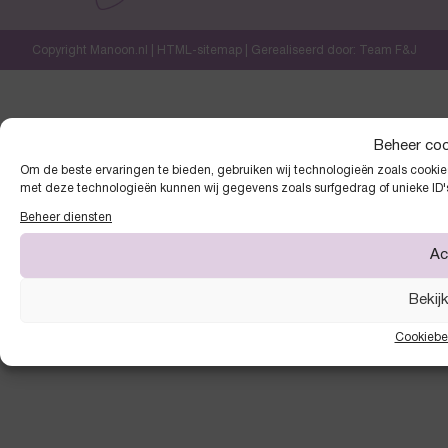
Copyright Manoon.nl |
HTML-sitemap
| Gerealiseerd door:
Team F&J
Beheer co
Om de beste ervaringen te bieden, gebruiken wij technologieën zoals cookies
met deze technologieën kunnen wij gegevens zoals surfgedrag of unieke ID'
Beheer diensten
Ac
Bekij
Cookiebe