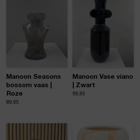
Product stijl
Vazen
Manoon Seasons
Manoon Vase viano
bossom vaas |
| Zwart
Roze
99,95
89,95