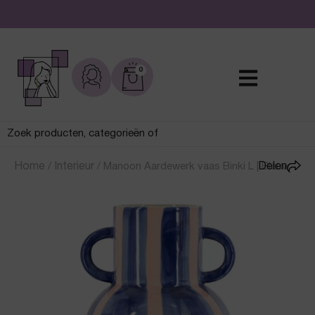
De leukste sieraden online en in de winkel
0
Home
/
Interieur
/
Manoon Aardewerk vaas Binki L | Blauw
Delen