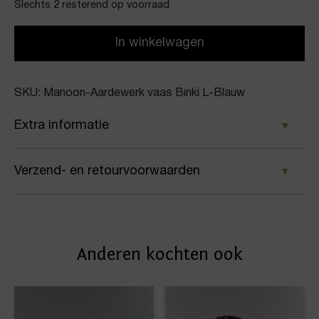
Slechts 2 resterend op voorraad
In winkelwagen
SKU: Manoon-Aardewerk vaas Binki L-Blauw
Extra informatie
Kleur
Verzend- en retourvoorwaarden
Blauw
Samen met PostNL zorgen wij ervoor dat je pakket
Merk
wordt geleverd op het door jou gekozen
Manoon
Anderen kochten ook
afleveradres. Voor geplaatste bestellingen geldt bij
Artikelnummer
ons: op werkdagen vóór 16:00 uur besteld,
dezelfde dag nog verstuurd.
Aardewerk vaas Binki L