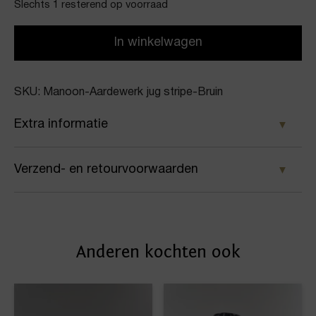
Slechts 1 resterend op voorraad
In winkelwagen
SKU: Manoon-Aardewerk jug stripe-Bruin
Extra informatie
Kleur
Verzend- en retourvoorwaarden
Bruin
Samen met PostNL zorgen wij ervoor dat je pakket
Merk
wordt geleverd op het door jou gekozen
Manoon
Anderen kochten ook
afleveradres. Voor geplaatste bestellingen geldt bij
Artikelnummer
ons: op werkdagen vóór 16:00 uur besteld,
dezelfde dag nog verstuurd.
Aardewerk jug stripe