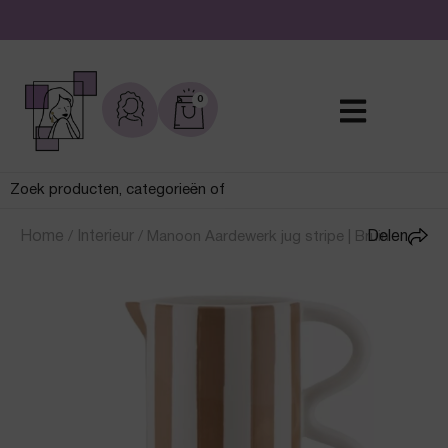
De leukste sieraden online en in de winkel
0
Home
/
Interieur
/
Manoon Aardewerk jug stripe | Bruin
Delen