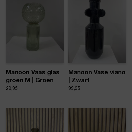
Product stijl
Vazen
Manoon Vaas glas
Manoon Vase viano
groen M | Groen
| Zwart
29,95
99,95