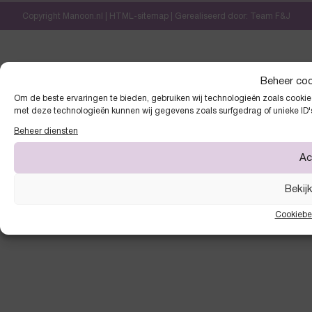
Copyright Manoon.nl |
HTML-sitemap
| Gerealiseerd door:
Team F&J
Beheer co
Om de beste ervaringen te bieden, gebruiken wij technologieën zoals cookies
met deze technologieën kunnen wij gegevens zoals surfgedrag of unieke ID'
Beheer diensten
Ac
Bekij
Cookiebe