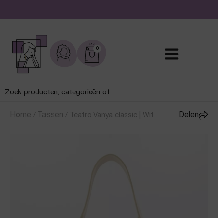
De leukste sieraden online en in de winkel
0
Home
/
Tassen
/
Teatro Vanya classic | Wit
Delen