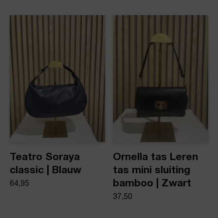
Artikelnummer
ons: op werkdagen vóór 16:00 uur besteld,
dezelfde dag nog verstuurd.
Vanya classic
Product stijl
Leren tas
Teatro Soraya
Ornella tas Leren
classic | Blauw
tas mini sluiting
bamboo | Zwart
64,95
37,50