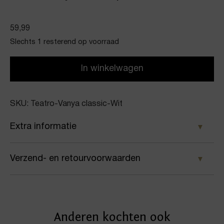
59,99
Slechts 1 resterend op voorraad
In winkelwagen
SKU: Teatro-Vanya classic-Wit
Extra informatie
Kleur
Verzend- en retourvoorwaarden
Wit
Samen met PostNL zorgen wij ervoor dat je pakket
Merk
wordt geleverd op het door jou gekozen
Teatro
Anderen kochten ook
afleveradres. Voor geplaatste bestellingen geldt bij