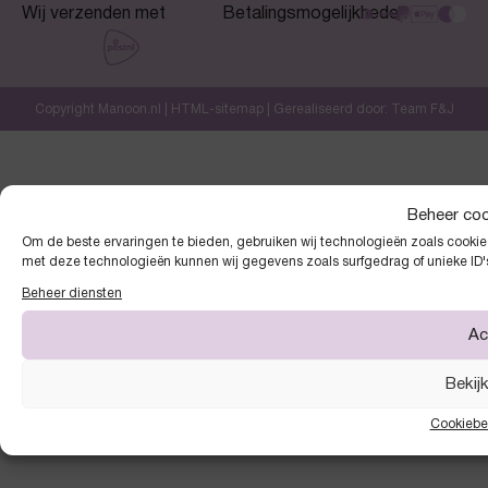
Wij verzenden met
Betalingsmogelijkheden
Copyright Manoon.nl |
HTML-sitemap
| Gerealiseerd door:
Team F&J
Beheer co
Om de beste ervaringen te bieden, gebruiken wij technologieën zoals cookies
met deze technologieën kunnen wij gegevens zoals surfgedrag of unieke ID'
Beheer diensten
Ac
Bekij
Cookiebe