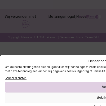
Wij verzenden met
Betalingsmogelijkheden
Copyright Manoon.nl |
HTML-sitemap
| Gerealiseerd door:
Team F&J
Beheer co
Om de beste ervaringen te bieden, gebruiken wij technologieën zoals cookies
met deze technologieën kunnen wij gegevens zoals surfgedrag of unieke ID'
Beheer diensten
Ac
Bekij