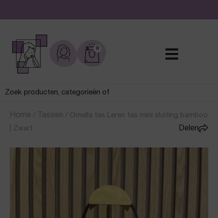
De leukste sieraden online en in de winkel
0
Home
/
Tassen
/
Ornella tas Leren tas mini sluiting bamboo
| Zwart
Delen