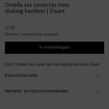
Ornella tas Leren tas mini
sluiting bamboo | Zwart
37,50
Slechts 1 resterend op voorraad
In winkelwagen
SKU: Ornella tas-Leren tas mini sluiting bamboo-Zwart
Extra informatie
Kleur
Verzend- en retourvoorwaarden
Zwart
Samen met PostNL zorgen wij ervoor dat je pakket
Merk