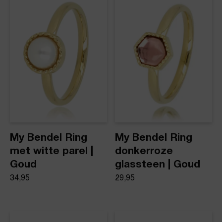
Product stijl
Ringen
My Bendel Ring
My Bendel Ring
met witte parel |
donkerroze
Goud
glassteen | Goud
34,95
29,95