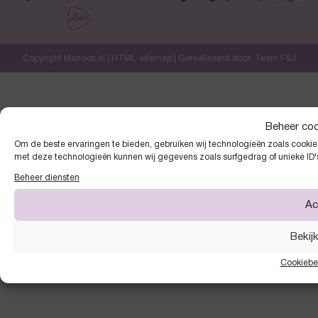
Copyright Manoon.nl |
HTML-sitemap
| Gerealiseerd door:
Team F&J
Beheer co
Om de beste ervaringen te bieden, gebruiken wij technologieën zoals cookies
met deze technologieën kunnen wij gegevens zoals surfgedrag of unieke ID'
Beheer diensten
Ac
Bekij
Cookiebe