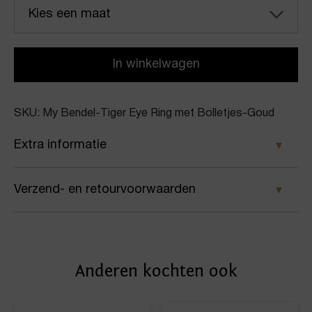
Kies een maat
In winkelwagen
SKU: My Bendel-Tiger Eye Ring met Bolletjes-Goud
Extra informatie
Kleur
Verzend- en retourvoorwaarden
Goud
Samen met PostNL zorgen wij ervoor dat je pakket
Merk
wordt geleverd op het door jou gekozen
My Bendel
Anderen kochten ook
afleveradres. Voor geplaatste bestellingen geldt bij
Artikelnummer
ons: op werkdagen vóór 16:00 uur besteld,
dezelfde dag nog verstuurd.
Tiger Eye Ring met Bolletjes