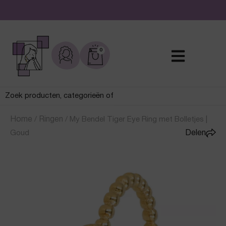
De leukste sieraden online en in de winkel
0
Home
/
Ringen
/
My Bendel Tiger Eye Ring met Bolletjes |
Goud
Delen