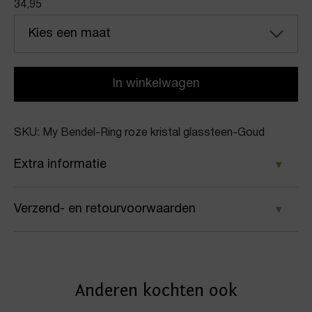
34,95
Kies een maat
In winkelwagen
SKU: My Bendel-Ring roze kristal glassteen-Goud
Extra informatie
Kleur
Verzend- en retourvoorwaarden
Goud
Samen met PostNL zorgen wij ervoor dat je pakket
Merk
wordt geleverd op het door jou gekozen
My Bendel
Anderen kochten ook
afleveradres. Voor geplaatste bestellingen geldt bij
Artikelnummer
ons: op werkdagen vóór 16:00 uur besteld,