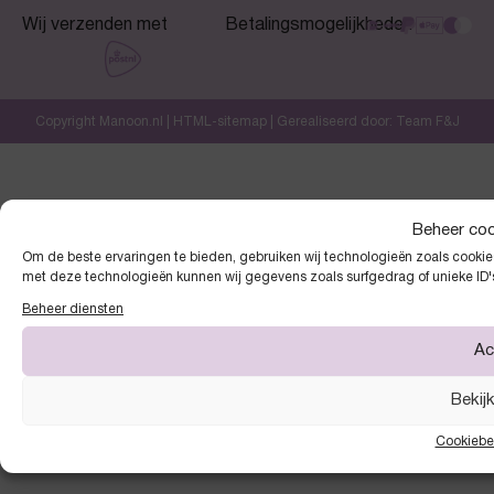
Wij verzenden met
Betalingsmogelijkheden
Copyright Manoon.nl |
HTML-sitemap
| Gerealiseerd door:
Team F&J
Beheer co
Om de beste ervaringen te bieden, gebruiken wij technologieën zoals cookies
met deze technologieën kunnen wij gegevens zoals surfgedrag of unieke ID'
Beheer diensten
Ac
Bekij
Cookiebe