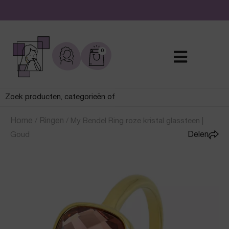
De leukste sieraden online en in de winkel
0
Home
/
Ringen
/
My Bendel Ring roze kristal glassteen |
Goud
Delen