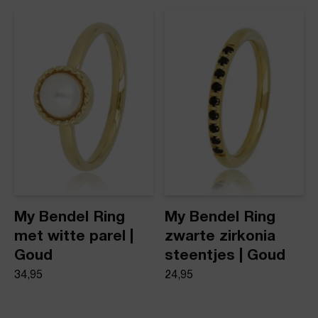
dezelfde dag nog verstuurd.
Ring roze kristal glassteen
Product stijl
Ringen met steen
My Bendel Ring
My Bendel Ring
met witte parel |
zwarte zirkonia
Goud
steentjes | Goud
34,95
24,95