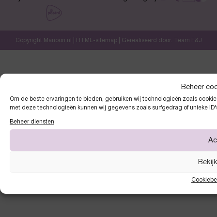
Copyright Manoon.nl |
HTML-sitemap
| Gerealiseerd door:
Team F&J
Beheer co
Om de beste ervaringen te bieden, gebruiken wij technologieën zoals cookies
met deze technologieën kunnen wij gegevens zoals surfgedrag of unieke ID'
Beheer diensten
Ac
Bekij
Cookiebe