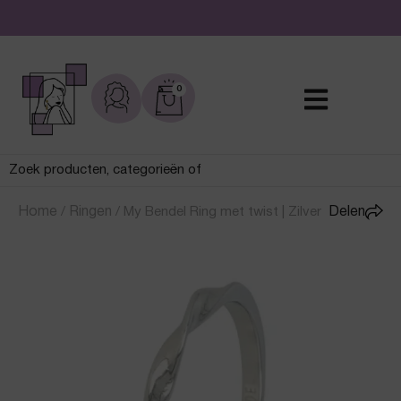
De leukste sieraden online en in de winkel
0
Home
/
Ringen
/
My Bendel Ring met twist | Zilver
Delen