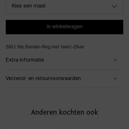
Kies een maat
In winkelwagen
SKU: My Bendel-Ring met twist-Zilver
Extra informatie
Kleur
Verzend- en retourvoorwaarden
Zilver
Samen met PostNL zorgen wij ervoor dat je pakket
Merk
wordt geleverd op het door jou gekozen
My Bendel
Anderen kochten ook
afleveradres. Voor geplaatste bestellingen geldt bij
Artikelnummer
ons: op werkdagen vóór 16:00 uur besteld,
dezelfde dag nog verstuurd.
Ring met twist