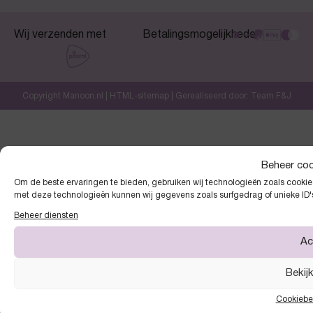
Wij verzenden met
Betalingsmogelijkheden
Copyright Manoon.nl |
HTML-sitemap
| Gerealiseerd door:
Team F&J
Beheer co
Om de beste ervaringen te bieden, gebruiken wij technologieën zoals cookies
met deze technologieën kunnen wij gegevens zoals surfgedrag of unieke ID'
Beheer diensten
Ac
Bekij
Cookiebe