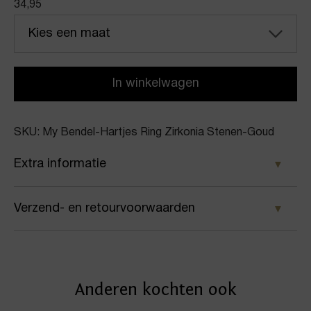
34,95
Kies een maat
In winkelwagen
SKU: My Bendel-Hartjes Ring Zirkonia Stenen-Goud
Extra informatie
Kleur
Verzend- en retourvoorwaarden
Goud
Samen met PostNL zorgen wij ervoor dat je pakket
Merk
wordt geleverd op het door jou gekozen
My Bendel
Anderen kochten ook
afleveradres. Voor geplaatste bestellingen geldt bij
Artikelnummer
ons: op werkdagen vóór 16:00 uur besteld,