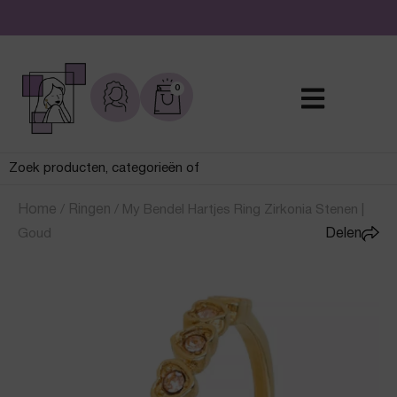
De leukste sieraden online en in de winkel
0
Home
/
Ringen
/
My Bendel Hartjes Ring Zirkonia Stenen |
Goud
Delen