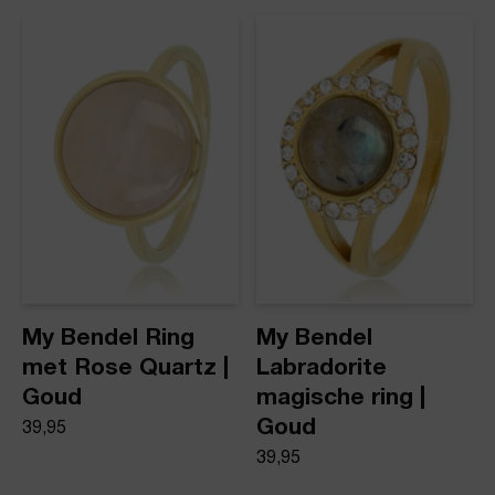
dezelfde dag nog verstuurd.
Hartjes Ring Zirkonia Stenen
Product stijl
Ringen
My Bendel Ring
My Bendel
met Rose Quartz |
Labradorite
Goud
magische ring |
Goud
39,95
39,95