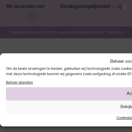
Wij verzenden met
Betalingsmogelijkheden
Copyright Manoon.nl |
HTML-sitemap
| Gerealiseerd door:
Team F&J
Beheer co
Om de beste ervaringen te bieden, gebruiken wij technologieën zoals cookies
met deze technologieën kunnen wij gegevens zoals surfgedrag of unieke ID'
Beheer diensten
Ac
Bekij
Cookiebe