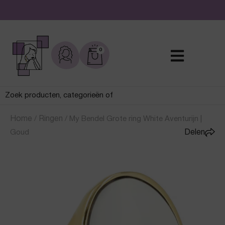
De leukste sieraden online en in de winkel
0
Home
/
Ringen
/
My Bendel Grote ring White Aventurijn |
Goud
Delen