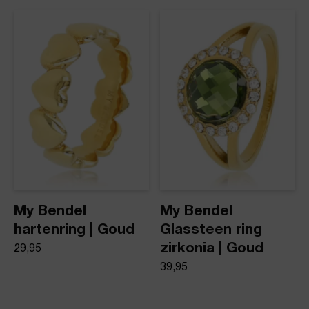
dezelfde dag nog verstuurd.
Grote ring White Aventurijn
Product stijl
Statement ringen
My Bendel
My Bendel
hartenring | Goud
Glassteen ring
zirkonia | Goud
29,95
39,95