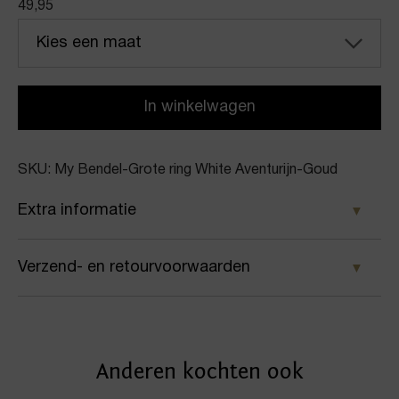
49,95
Kies een maat
In winkelwagen
SKU: My Bendel-Grote ring White Aventurijn-Goud
Extra informatie
Kleur
Verzend- en retourvoorwaarden
Goud
Samen met PostNL zorgen wij ervoor dat je pakket
Merk
wordt geleverd op het door jou gekozen
My Bendel
Anderen kochten ook
afleveradres. Voor geplaatste bestellingen geldt bij
Artikelnummer
ons: op werkdagen vóór 16:00 uur besteld,